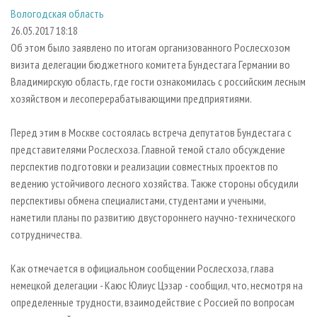
СУШКА ДРЕВЕСИНЫ
ПЕРСОНЫ
КОНТАКТЫ
РЕКЛАМА
Вологодская область
26.05.2017 18:18
ПРОИЗВОДСТВО ДРЕВЕСНЫХ ПЛИТ
МОБИЛЬНЫЕ ВЫСТАВКИ
РЕКЛАМА НА САЙТЕ
Об этом было заявлено по итогам организованного Рослесхозом
ДЕРЕВЯННОЕ ДОМОСТРОЕНИЕ
ОФИЦИАЛЬНЫЕ ДЕЛЕГАЦИИ
визита делегации бюджетного комитета Бундестага Германии во
ПРОИЗВОДСТВО МЕБЕЛИ
ПРИОРИТЕТНЫЕ ИНВЕСТПРОЕКТЫ
Владимирскую область, где гости ознакомилась с российским лесным
хозяйством и лесоперерабатывающими предприятиями.
БИОЭНЕРГЕТИКА
RUSSIAN FORESTRY REVIEW
ЦБП
ГАЗЕТА ЛЕСПРОМФОРУМ
Перед этим в Москве состоялась встреча депутатов Бундестага с
представителями Рослесхоза. Главной темой стало обсуждение
ИНСТРУМЕНТ И МАТЕРИАЛЫ
БИБЛИОТЕКА СПЕЦИАЛИСТА
перспектив подготовки и реализации совместных проектов по
ведению устойчивого лесного хозяйства. Также стороны обсудили
перспективы обмена специалистами, студентами и учеными,
наметили планы по развитию двустороннего научно-технического
сотрудничества.
Как отмечается в официальном сообщении Рослесхоза, глава
немецкой делегации - Каюс Юлиус Цэзар - сообщил, что, несмотря на
определенные трудности, взаимодействие с Россией по вопросам