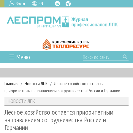
Вход
EN
☰ Меню
ГЛАВНАЯ
РУБРИКИ И ТЕМЫ
Главная
Новости ЛПК
Лесное хозяйство остается
РУБРИКИ ЖУРНАЛА
НОВОСТИ
приоритетным направлением сотрудничества России и Германии
ЛЕСНОЕ ХОЗЯЙСТВО
КАЛЕНДАРЬ СОБЫТИЙ
ПРОЕКТЫ ЛПИ
НОВОСТИ ЛПК
ЛЕСОЗАГОТОВКА
НОВОСТИ ЛПК
АНАЛИТИКА
АРХИВ
Лесное хозяйство остается приоритетным
ЛЕСОПИЛЕНИЕ
НОВОСТИ ЖУРНАЛА
ПРЕДПРИЯТИЯ ЛПК
АРХИВ ЖУРНАЛОВ
направлением сотрудничества России и
О ЖУРНАЛЕ
Германии
ДЕРЕВООБРАБОТКА
НОВОСТИ КОМПАНИЙ
ЛЕСНЫЕ РЕГИОНЫ РОССИИ
СТАТЬИ
ПОДПИСКА
РЕКЛАМОДАТЕЛЯМ