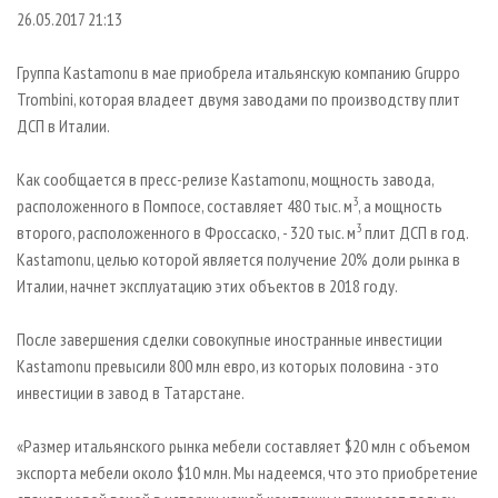
СУШКА ДРЕВЕСИНЫ
ПЕРСОНЫ
КОНТАКТЫ
РЕКЛАМА
26.05.2017 21:13
ПРОИЗВОДСТВО ДРЕВЕСНЫХ ПЛИТ
МОБИЛЬНЫЕ ВЫСТАВКИ
РЕКЛАМА НА САЙТЕ
Группа Kastamonu в мае приобрела итальянскую компанию Gruppo
ДЕРЕВЯННОЕ ДОМОСТРОЕНИЕ
ОФИЦИАЛЬНЫЕ ДЕЛЕГАЦИИ
Trombini, которая владеет двумя заводами по производству плит
ПРОИЗВОДСТВО МЕБЕЛИ
ДСП в Италии.
ПРИОРИТЕТНЫЕ ИНВЕСТПРОЕКТЫ
БИОЭНЕРГЕТИКА
RUSSIAN FORESTRY REVIEW
Как сообщается в пресс-релизе Kastamonu, мощность завода,
ЦБП
ГАЗЕТА ЛЕСПРОМФОРУМ
3
расположенного в Помпосе, составляет 480 тыс. м
, а мощность
3
второго, расположенного в Фроссаско, - 320 тыс. м
плит ДСП в год.
ИНСТРУМЕНТ И МАТЕРИАЛЫ
БИБЛИОТЕКА СПЕЦИАЛИСТА
Kastamonu, целью которой является получение 20% доли рынка в
Италии, начнет эксплуатацию этих объектов в 2018 году.
После завершения сделки совокупные иностранные инвестиции
Kastamonu превысили 800 млн евро, из которых половина - это
инвестиции в завод в Татарстане.
«Размер итальянского рынка мебели составляет $20 млн с объемом
экспорта мебели около $10 млн. Мы надеемся, что это приобретение