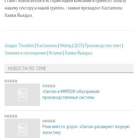
станет новой вехой в истории нашей компании и принесет пользу
нашему сектору и нашей группе», - заявил президент Kastamonu
Халюк Йылдыз.
Gruppo Trombini
|
Kastamonu
|
Weinig
|
ДСП
|
Производство плит
|
Слияния и поглощения
|
Италия
|
Халюк Йылдыз
НОВОСТИ ПО ТЕМЕ
05.08.2026
05.08.2026
«Свеза» и ММПОФ объединили
производственные системы
04.08.2026
04.08.2026
Реки вместо дорог: «Свеза» расширяет водную
логистику