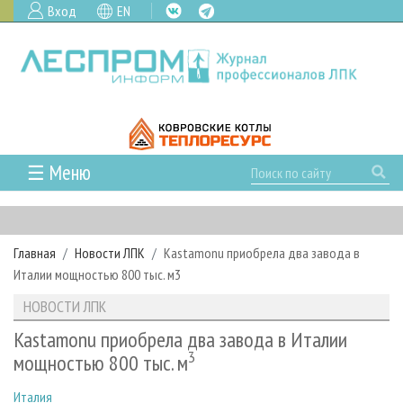
Вход
EN
☰ Меню
ГЛАВНАЯ
РУБРИКИ И ТЕМЫ
Главная
Новости ЛПК
Kastamonu приобрела два завода в
РУБРИКИ ЖУРНАЛА
НОВОСТИ
Италии мощностью 800 тыс. м3
ЛЕСНОЕ ХОЗЯЙСТВО
КАЛЕНДАРЬ СОБЫТИЙ
ПРОЕКТЫ ЛПИ
НОВОСТИ ЛПК
ЛЕСОЗАГОТОВКА
НОВОСТИ ЛПК
АНАЛИТИКА
АРХИВ
Kastamonu приобрела два завода в Италии
ЛЕСОПИЛЕНИЕ
НОВОСТИ ЖУРНАЛА
ПРЕДПРИЯТИЯ ЛПК
3
АРХИВ ЖУРНАЛОВ
мощностью 800 тыс. м
О ЖУРНАЛЕ
ДЕРЕВООБРАБОТКА
НОВОСТИ КОМПАНИЙ
ЛЕСНЫЕ РЕГИОНЫ РОССИИ
СТАТЬИ
ПОДПИСКА
РЕКЛАМОДАТЕЛЯМ
Италия