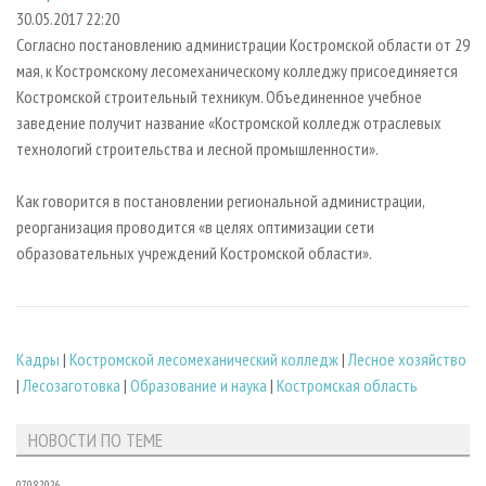
СУШКА ДРЕВЕСИНЫ
ПЕРСОНЫ
КОНТАКТЫ
РЕКЛАМА
30.05.2017 22:20
Согласно постановлению администрации Костромской области от 29
ПРОИЗВОДСТВО ДРЕВЕСНЫХ ПЛИТ
МОБИЛЬНЫЕ ВЫСТАВКИ
РЕКЛАМА НА САЙТЕ
мая, к Костромскому лесомеханическому колледжу присоединяется
ДЕРЕВЯННОЕ ДОМОСТРОЕНИЕ
ОФИЦИАЛЬНЫЕ ДЕЛЕГАЦИИ
Костромской строительный техникум. Объединенное учебное
ПРОИЗВОДСТВО МЕБЕЛИ
заведение получит название «Костромской колледж отраслевых
ПРИОРИТЕТНЫЕ ИНВЕСТПРОЕКТЫ
технологий строительства и лесной промышленности».
БИОЭНЕРГЕТИКА
RUSSIAN FORESTRY REVIEW
ЦБП
ГАЗЕТА ЛЕСПРОМФОРУМ
Как говорится в постановлении региональной администрации,
реорганизация проводится «в целях оптимизации сети
ИНСТРУМЕНТ И МАТЕРИАЛЫ
БИБЛИОТЕКА СПЕЦИАЛИСТА
образовательных учреждений Костромской области».
Кадры
|
Костромской лесомеханический колледж
|
Лесное хозяйство
|
Лесозаготовка
|
Образование и наука
|
Костромская область
НОВОСТИ ПО ТЕМЕ
07.08.2026