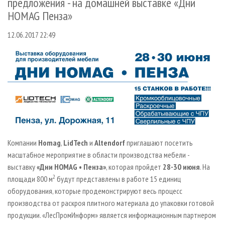
предложения - на домашней выставке «Дни
СУШКА ДРЕВЕСИНЫ
ПЕРСОНЫ
КОНТАКТЫ
РЕКЛАМА
HOMAG Пенза»
ПРОИЗВОДСТВО ДРЕВЕСНЫХ ПЛИТ
МОБИЛЬНЫЕ ВЫСТАВКИ
РЕКЛАМА НА САЙТЕ
12.06.2017 22:49
ДЕРЕВЯННОЕ ДОМОСТРОЕНИЕ
ОФИЦИАЛЬНЫЕ ДЕЛЕГАЦИИ
ПРОИЗВОДСТВО МЕБЕЛИ
ПРИОРИТЕТНЫЕ ИНВЕСТПРОЕКТЫ
БИОЭНЕРГЕТИКА
RUSSIAN FORESTRY REVIEW
ЦБП
ГАЗЕТА ЛЕСПРОМФОРУМ
ИНСТРУМЕНТ И МАТЕРИАЛЫ
БИБЛИОТЕКА СПЕЦИАЛИСТА
Компании
Homag
,
LidTech
и
Altendorf
приглашают посетить
масштабное мероприятие в области производства мебели -
выставку
«Дни HOMAG • Пенза»
, которая пройдет
28-30 июня
. На
2
площади 800 м
будут представлены в работе 15 единиц
оборудования, которые продемонстрируют весь процесс
производства от раскроя плитного материала до упаковки готовой
продукции. «ЛесПромИнформ» является информационным партнером