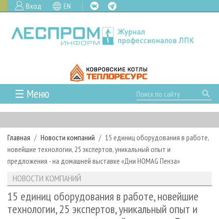
Вход
EN
☰ Меню
ГЛАВНАЯ
РУБРИКИ И ТЕМЫ
Главная
Новости компаний
15 единиц оборудования в работе,
РУБРИКИ ЖУРНАЛА
НОВОСТИ
новейшие технологии, 25 экспертов, уникальный опыт и
ЛЕСНОЕ ХОЗЯЙСТВО
КАЛЕНДАРЬ СОБЫТИЙ
предложения - на домашней выставке «Дни HOMAG Пенза»
ПРОЕКТЫ ЛПИ
ЛЕСОЗАГОТОВКА
НОВОСТИ ЛПК
АНАЛИТИКА
НОВОСТИ КОМПАНИЙ
АРХИВ
ЛЕСОПИЛЕНИЕ
НОВОСТИ ЖУРНАЛА
ПРЕДПРИЯТИЯ ЛПК
АРХИВ ЖУРНАЛОВ
15 единиц оборудования в работе, новейшие
О ЖУРНАЛЕ
технологии, 25 экспертов, уникальный опыт и
ДЕРЕВООБРАБОТКА
НОВОСТИ КОМПАНИЙ
ЛЕСНЫЕ РЕГИОНЫ РОССИИ
СТАТЬИ
ПОДПИСКА
РЕКЛАМОДАТЕЛЯМ