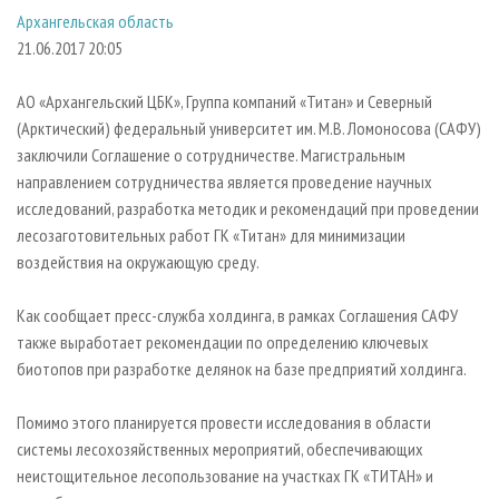
СУШКА ДРЕВЕСИНЫ
ПЕРСОНЫ
КОНТАКТЫ
РЕКЛАМА
Архангельская область
21.06.2017 20:05
ПРОИЗВОДСТВО ДРЕВЕСНЫХ ПЛИТ
МОБИЛЬНЫЕ ВЫСТАВКИ
РЕКЛАМА НА САЙТЕ
ДЕРЕВЯННОЕ ДОМОСТРОЕНИЕ
ОФИЦИАЛЬНЫЕ ДЕЛЕГАЦИИ
АО «Архангельский ЦБК», Группа компаний «Титан» и Северный
ПРОИЗВОДСТВО МЕБЕЛИ
ПРИОРИТЕТНЫЕ ИНВЕСТПРОЕКТЫ
(Арктический) федеральный университет им. М.В. Ломоносова (САФУ)
заключили Соглашение о сотрудничестве. Магистральным
БИОЭНЕРГЕТИКА
RUSSIAN FORESTRY REVIEW
направлением сотрудничества является проведение научных
ЦБП
ГАЗЕТА ЛЕСПРОМФОРУМ
исследований, разработка методик и рекомендаций при проведении
лесозаготовительных работ ГК «Титан» для минимизации
ИНСТРУМЕНТ И МАТЕРИАЛЫ
БИБЛИОТЕКА СПЕЦИАЛИСТА
воздействия на окружающую среду.
Как сообщает пресс-служба холдинга, в рамках Соглашения САФУ
также выработает рекомендации по определению ключевых
биотопов при разработке делянок на базе предприятий холдинга.
Помимо этого планируется провести исследования в области
системы лесохозяйственных мероприятий, обеспечивающих
неистощительное лесопользование на участках ГК «ТИТАН» и