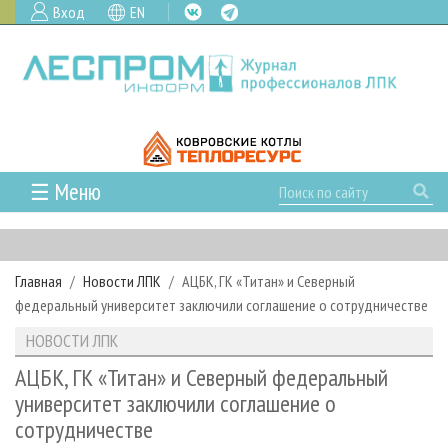
Вход
EN
☰ Меню
ГЛАВНАЯ
РУБРИКИ И ТЕМЫ
Главная
Новости ЛПК
АЦБК, ГК «Титан» и Северный
РУБРИКИ ЖУРНАЛА
НОВОСТИ
федеральный университет заключили соглашение о сотрудничестве
ЛЕСНОЕ ХОЗЯЙСТВО
КАЛЕНДАРЬ СОБЫТИЙ
ПРОЕКТЫ ЛПИ
НОВОСТИ ЛПК
ЛЕСОЗАГОТОВКА
НОВОСТИ ЛПК
АНАЛИТИКА
АРХИВ
АЦБК, ГК «Титан» и Северный федеральный
ЛЕСОПИЛЕНИЕ
НОВОСТИ ЖУРНАЛА
ПРЕДПРИЯТИЯ ЛПК
АРХИВ ЖУРНАЛОВ
университет заключили соглашение о
О ЖУРНАЛЕ
сотрудничестве
ДЕРЕВООБРАБОТКА
НОВОСТИ КОМПАНИЙ
ЛЕСНЫЕ РЕГИОНЫ РОССИИ
СТАТЬИ
ПОДПИСКА
РЕКЛАМОДАТЕЛЯМ