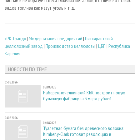
чистым и не образует смеси тяжелых металлов, в отличие от таких
видов топлива как мазут, уголь и т. д.
«РК-Гранд»
|
Модернизация предприятий
|
Питкярантский
целлюлозный завод
|
Производство целлюлозы
|
ЦБП
|
Республика
Карелия
НОВОСТИ ПО ТЕМЕ
05.08.2026
05.08.2026
Набережночелнинский КБК построит новую
бумажную фабрику за 3 млрд рублей
04.08.2026
04.08.2026
Туалетная бумага без древесного волокна:
Kimberly-Clark готовит революцию в