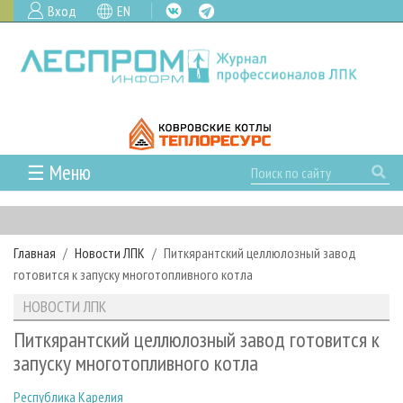
Вход
EN
☰ Меню
ГЛАВНАЯ
РУБРИКИ И ТЕМЫ
Главная
Новости ЛПК
Питкярантский целлюлозный завод
РУБРИКИ ЖУРНАЛА
НОВОСТИ
готовится к запуску многотопливного котла
ЛЕСНОЕ ХОЗЯЙСТВО
КАЛЕНДАРЬ СОБЫТИЙ
ПРОЕКТЫ ЛПИ
НОВОСТИ ЛПК
ЛЕСОЗАГОТОВКА
НОВОСТИ ЛПК
АНАЛИТИКА
АРХИВ
Питкярантский целлюлозный завод готовится к
ЛЕСОПИЛЕНИЕ
НОВОСТИ ЖУРНАЛА
ПРЕДПРИЯТИЯ ЛПК
АРХИВ ЖУРНАЛОВ
запуску многотопливного котла
О ЖУРНАЛЕ
ДЕРЕВООБРАБОТКА
НОВОСТИ КОМПАНИЙ
ЛЕСНЫЕ РЕГИОНЫ РОССИИ
СТАТЬИ
ПОДПИСКА
РЕКЛАМОДАТЕЛЯМ
Республика Карелия