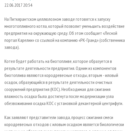
СУШКА ДРЕВЕСИНЫ
ПЕРСОНЫ
КОНТАКТЫ
РЕКЛАМА
22.06.2017 20:54
ПРОИЗВОДСТВО ДРЕВЕСНЫХ ПЛИТ
МОБИЛЬНЫЕ ВЫСТАВКИ
РЕКЛАМА НА САЙТЕ
На Питкярантском целлюлозном заводе готовятся к запуску
ДЕРЕВЯННОЕ ДОМОСТРОЕНИЕ
ОФИЦИАЛЬНЫЕ ДЕЛЕГАЦИИ
многотопливного котла, который позволит уменьшить воздействие
ПРОИЗВОДСТВО МЕБЕЛИ
предприятия на окружающую среду. Об этом сообщает «Лесной
ПРИОРИТЕТНЫЕ ИНВЕСТПРОЕКТЫ
портал Карелии» со ссылкой на компанию «РК-Гранд» (собственника
БИОЭНЕРГЕТИКА
RUSSIAN FORESTRY REVIEW
завода).
ЦБП
ГАЗЕТА ЛЕСПРОМФОРУМ
Котел будет работать на биотопливе, которое образуется в
ИНСТРУМЕНТ И МАТЕРИАЛЫ
БИБЛИОТЕКА СПЕЦИАЛИСТА
результате деятельности предприятия. Одним из компонентов
биотоплива являются кородревесные отходы, вторым - иловый
осадок, образующийся в результате деятельности очистных
сооружений предприятия (КОС). Необходимая для сжигания
влажность осадка была достигнута после модернизации узла
обезвоживания осадка КОС с установкой декантерной центрифуги.
Как заявляют представители завода, процесс сжигания смеси
кородревесных отходов с иловым осадком является биологически