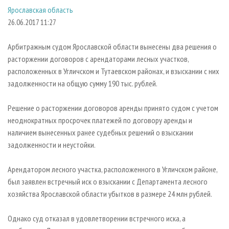
СУШКА ДРЕВЕСИНЫ
ПЕРСОНЫ
КОНТАКТЫ
РЕКЛАМА
Ярославская область
26.06.2017 11:27
ПРОИЗВОДСТВО ДРЕВЕСНЫХ ПЛИТ
МОБИЛЬНЫЕ ВЫСТАВКИ
РЕКЛАМА НА САЙТЕ
ДЕРЕВЯННОЕ ДОМОСТРОЕНИЕ
ОФИЦИАЛЬНЫЕ ДЕЛЕГАЦИИ
Арбитражным судом Ярославской области вынесены два решения о
ПРОИЗВОДСТВО МЕБЕЛИ
ПРИОРИТЕТНЫЕ ИНВЕСТПРОЕКТЫ
расторжении договоров с арендаторами лесных участков,
расположенных в Угличском и Тутаевском районах, и взыскании с них
БИОЭНЕРГЕТИКА
RUSSIAN FORESTRY REVIEW
задолженности на общую сумму 190 тыс. рублей.
ЦБП
ГАЗЕТА ЛЕСПРОМФОРУМ
Решение о расторжении договоров аренды принято судом с учетом
ИНСТРУМЕНТ И МАТЕРИАЛЫ
БИБЛИОТЕКА СПЕЦИАЛИСТА
неоднократных просрочек платежей по договору аренды и
наличием вынесенных ранее судебных решений о взыскании
задолженности и неустойки.
Арендатором лесного участка, расположенного в Угличском районе,
был заявлен встречный иск о взыскании с Департамента лесного
хозяйства Ярославской области убытков в размере 24 млн рублей.
Однако суд отказал в удовлетворении встречного иска, а