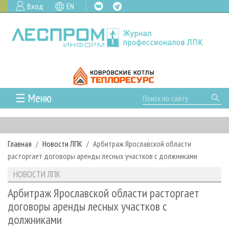
Вход
EN
☰ Меню
ГЛАВНАЯ
РУБРИКИ И ТЕМЫ
Главная
Новости ЛПК
Арбитраж Ярославской области
РУБРИКИ ЖУРНАЛА
НОВОСТИ
расторгает договоры аренды лесных участков с должниками
ЛЕСНОЕ ХОЗЯЙСТВО
КАЛЕНДАРЬ СОБЫТИЙ
ПРОЕКТЫ ЛПИ
НОВОСТИ ЛПК
ЛЕСОЗАГОТОВКА
НОВОСТИ ЛПК
АНАЛИТИКА
АРХИВ
Арбитраж Ярославской области расторгает
ЛЕСОПИЛЕНИЕ
НОВОСТИ ЖУРНАЛА
ПРЕДПРИЯТИЯ ЛПК
АРХИВ ЖУРНАЛОВ
договоры аренды лесных участков с
О ЖУРНАЛЕ
должниками
ДЕРЕВООБРАБОТКА
НОВОСТИ КОМПАНИЙ
ЛЕСНЫЕ РЕГИОНЫ РОССИИ
СТАТЬИ
ПОДПИСКА
РЕКЛАМОДАТЕЛЯМ