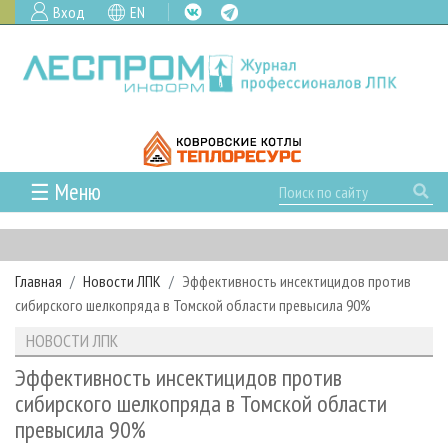
Вход
EN
☰ Меню
ГЛАВНАЯ
РУБРИКИ И ТЕМЫ
Главная
Новости ЛПК
Эффективность инсектицидов против
РУБРИКИ ЖУРНАЛА
НОВОСТИ
сибирского шелкопряда в Томской области превысила 90%
ЛЕСНОЕ ХОЗЯЙСТВО
КАЛЕНДАРЬ СОБЫТИЙ
ПРОЕКТЫ ЛПИ
НОВОСТИ ЛПК
ЛЕСОЗАГОТОВКА
НОВОСТИ ЛПК
АНАЛИТИКА
АРХИВ
Эффективность инсектицидов против
ЛЕСОПИЛЕНИЕ
НОВОСТИ ЖУРНАЛА
ПРЕДПРИЯТИЯ ЛПК
АРХИВ ЖУРНАЛОВ
сибирского шелкопряда в Томской области
О ЖУРНАЛЕ
превысила 90%
ДЕРЕВООБРАБОТКА
НОВОСТИ КОМПАНИЙ
ЛЕСНЫЕ РЕГИОНЫ РОССИИ
СТАТЬИ
ПОДПИСКА
РЕКЛАМОДАТЕЛЯМ