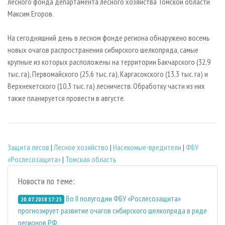
лесного фонда департамента лесного хозяйства Томской области
Максим Егоров.
На сегодняшний день в лесном фонде региона обнаружено восемь
новых очагов распространения сибирского шелкопряда, самые
крупные из которых расположены на территории Бакчарского (32,9
тыс. га), Первомайского (25,6 тыс. га), Каргасокского (13,3 тыс. га) и
Верхнекетского (10,3 тыс. га) лесничеств. Обработку части из них
также планируется провести в августе.
Защита лесов
|
Лесное хозяйство
|
Насекомые-вредители
|
ФБУ
«Рослесозащита»
|
Томская область
Новости по теме:
Во II полугодии ФБУ «Рослесозащита»
20.07.2018 17:25
прогнозирует развитие очагов сибирского шелкопряда в ряде
регионов РФ