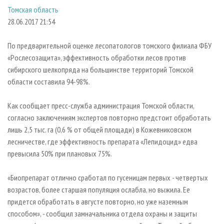
СУШКА ДРЕВЕСИНЫ
ПЕРСОНЫ
КОНТАКТЫ
РЕКЛАМА
Томская область
28.06.2017 21:54
ПРОИЗВОДСТВО ДРЕВЕСНЫХ ПЛИТ
МОБИЛЬНЫЕ ВЫСТАВКИ
РЕКЛАМА НА САЙТЕ
ДЕРЕВЯННОЕ ДОМОСТРОЕНИЕ
ОФИЦИАЛЬНЫЕ ДЕЛЕГАЦИИ
По предварительной оценке лесопатологов томского филиала ФБУ
ПРОИЗВОДСТВО МЕБЕЛИ
ПРИОРИТЕТНЫЕ ИНВЕСТПРОЕКТЫ
«Рослесозащита», эффективность обработки лесов против
сибирского шелкопряда на большинстве территорий Томской
БИОЭНЕРГЕТИКА
RUSSIAN FORESTRY REVIEW
области составила 94-98%.
ЦБП
ГАЗЕТА ЛЕСПРОМФОРУМ
Как сообщает пресс-служба администрация Томской области,
ИНСТРУМЕНТ И МАТЕРИАЛЫ
БИБЛИОТЕКА СПЕЦИАЛИСТА
согласно заключениям экспертов повторно предстоит обработать
лишь 2,5 тыс. га (0,6 % от общей площади) в Кожевниковском
лесничестве, где эффективность препарата «Лепидоцид» едва
превысила 50% при плановых 75%.
«Биопрепарат отлично сработал по гусеницам первых - четвертых
возрастов, более старшая популяция ослабла, но выжила. Ее
придется обработать в августе повторно, но уже наземным
способом», - сообщил замначальника отдела охраны и защиты