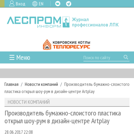
Вход
EN
☰ Меню
ГЛАВНАЯ
РУБРИКИ И ТЕМЫ
Главная
Новости компаний
Производитель бумажно-слоистого
РУБРИКИ ЖУРНАЛА
НОВОСТИ
пластика открыл шоу-рум в дизайн-центре Artplay
ЛЕСНОЕ ХОЗЯЙСТВО
КАЛЕНДАРЬ СОБЫТИЙ
ПРОЕКТЫ ЛПИ
НОВОСТИ КОМПАНИЙ
ЛЕСОЗАГОТОВКА
НОВОСТИ ЛПК
АНАЛИТИКА
АРХИВ
Производитель бумажно-слоистого пластика
ЛЕСОПИЛЕНИЕ
НОВОСТИ ЖУРНАЛА
ПРЕДПРИЯТИЯ ЛПК
АРХИВ ЖУРНАЛОВ
открыл шоу-рум в дизайн-центре Artplay
О ЖУРНАЛЕ
ДЕРЕВООБРАБОТКА
НОВОСТИ КОМПАНИЙ
ЛЕСНЫЕ РЕГИОНЫ РОССИИ
СТАТЬИ
ПОДПИСКА
РЕКЛАМОДАТЕЛЯМ
28.06.2017 22:08