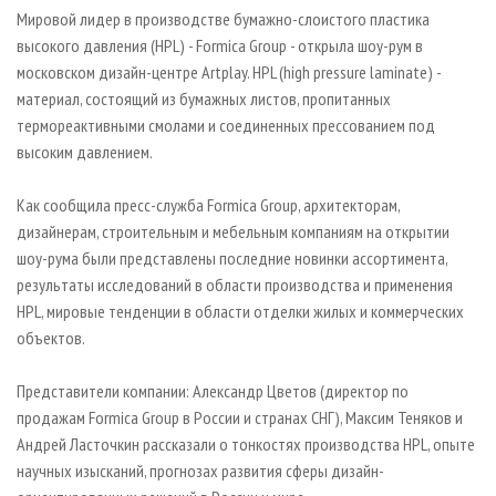
СУШКА ДРЕВЕСИНЫ
ПЕРСОНЫ
КОНТАКТЫ
РЕКЛАМА
Мировой лидер в производстве бумажно-слоистого пластика
высокого давления (HPL) - Formica Group - открыла шоу-рум в
ПРОИЗВОДСТВО ДРЕВЕСНЫХ ПЛИТ
МОБИЛЬНЫЕ ВЫСТАВКИ
РЕКЛАМА НА САЙТЕ
московском дизайн-центре Artplay. HPL (high pressure laminate) -
ДЕРЕВЯННОЕ ДОМОСТРОЕНИЕ
ОФИЦИАЛЬНЫЕ ДЕЛЕГАЦИИ
материал, состоящий из бумажных листов, пропитанных
ПРОИЗВОДСТВО МЕБЕЛИ
термореактивными смолами и соединенных прессованием под
ПРИОРИТЕТНЫЕ ИНВЕСТПРОЕКТЫ
высоким давлением.
БИОЭНЕРГЕТИКА
RUSSIAN FORESTRY REVIEW
ЦБП
ГАЗЕТА ЛЕСПРОМФОРУМ
Как сообщила пресс-служба Formica Group, архитекторам,
дизайнерам, строительным и мебельным компаниям на открытии
ИНСТРУМЕНТ И МАТЕРИАЛЫ
БИБЛИОТЕКА СПЕЦИАЛИСТА
шоу-рума были представлены последние новинки ассортимента,
результаты исследований в области производства и применения
HPL, мировые тенденции в области отделки жилых и коммерческих
объектов.
Представители компании: Александр Цветов (директор по
продажам Formica Group в России и странах СНГ), Максим Теняков и
Андрей Ласточкин рассказали о тонкостях производства HPL, опыте
научных изысканий, прогнозах развития сферы дизайн-