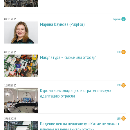
04.10.2025
Персона
Марина Каунова (PulpFor)
04.10.2025
ЦБП
Макулатура – сырье или отход?
15.08.2025
ЦБП
Курс на консолидацию и стратегическую
адаптацию отрасли
27.05.2025
ЦБП
Падение цен на целлюлозу в Китае не окажет
влияние на цены внутри России