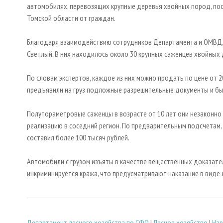
автомобилях, перевозящих крупные деревья хвойных пород, пос
Томской области от граждан.
Благодаря взаимодействию сотрудников Департамента и ОМВД, 
Светлый. В них находилось около 30 крупных саженцев хвойных д
По словам экспертов, каждое из них можно продать по цене от 2
предъявили на груз подложные разрешительные документы и б
Полутораметровые саженцы в возрасте от 10 лет они незаконно 
реализацию в соседний регион. По предварительным подсчетам, 
составил более 100 тысяч рублей.
Автомобили с грузом изъяты в качестве вещественных доказате
инкриминируется кража, что предусматривают наказание в виде 
Департамент лесного хозяйства по СФО
|
Лесное хозяйство
|
Нар