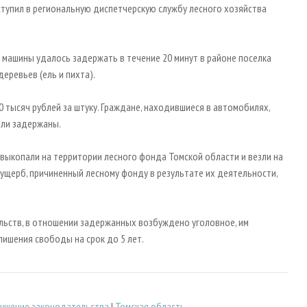
тупил в региональную диспетчерскую службу лесного хозяйства
машины удалось задержать в течение 20 минут в районе поселка
еревьев (ель и пихта).
0 тысяч рублей за штуку. Граждане, находившиеся в автомобилях,
ыли задержаны.
выкопали на территории лесного фонда Томской области и везли на
ущерб, причиненный лесному фонду в результате их деятельности,
льств, в отношении задержанных возбуждено уголовное, им
лишения свободы на срок до 5 лет.
ушение законодательства
|
Томская область