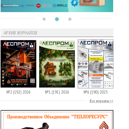
АРХИВ ЖУРНАЛОВ
№2 (192) 2026
№1 (191) 2026
№6 (190) 2025
Все журналы