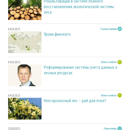
Рекультивация в системе полного
восстановления экологической системы
леса
04.10.2025
В центре внимания
Уроки финского
04.10.2025
Лесное хозяйство
Реформирование системы учета данных о
лесных ресурсах
04.10.2025
Лесное хозяйство
Нектароносный лес – рай для пчел?
15.08.2025
Регион номера