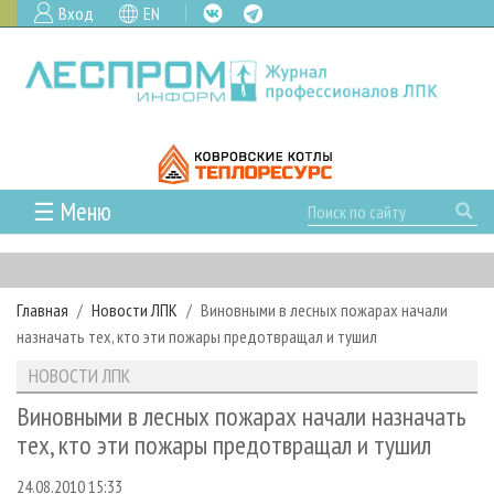
Вход
EN
☰ Меню
ГЛАВНАЯ
РУБРИКИ И ТЕМЫ
Главная
Новости ЛПК
Виновными в лесных пожарах начали
РУБРИКИ ЖУРНАЛА
НОВОСТИ
назначать тех, кто эти пожары предотвращал и тушил
ЛЕСНОЕ ХОЗЯЙСТВО
КАЛЕНДАРЬ СОБЫТИЙ
ПРОЕКТЫ ЛПИ
НОВОСТИ ЛПК
ЛЕСОЗАГОТОВКА
НОВОСТИ ЛПК
АНАЛИТИКА
АРХИВ
Виновными в лесных пожарах начали назначать
ЛЕСОПИЛЕНИЕ
НОВОСТИ ЖУРНАЛА
ПРЕДПРИЯТИЯ ЛПК
АРХИВ ЖУРНАЛОВ
тех, кто эти пожары предотвращал и тушил
О ЖУРНАЛЕ
ДЕРЕВООБРАБОТКА
НОВОСТИ КОМПАНИЙ
ЛЕСНЫЕ РЕГИОНЫ РОССИИ
СТАТЬИ
ПОДПИСКА
РЕКЛАМОДАТЕЛЯМ
24.08.2010 15:33