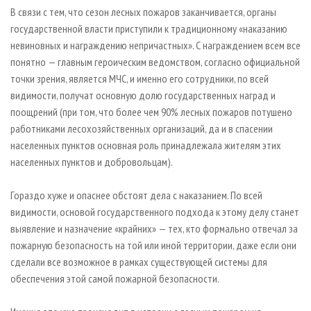
СУШКА ДРЕВЕСИНЫ
ПЕРСОНЫ
КОНТАКТЫ
РЕКЛАМА
В связи с тем, что сезон лесных пожаров заканчивается, органы
государственной власти приступили к традиционному «наказанию
ПРОИЗВОДСТВО ДРЕВЕСНЫХ ПЛИТ
МОБИЛЬНЫЕ ВЫСТАВКИ
РЕКЛАМА НА САЙТЕ
невиновных и награждению непричастных». С награждением всем все
ДЕРЕВЯННОЕ ДОМОСТРОЕНИЕ
ОФИЦИАЛЬНЫЕ ДЕЛЕГАЦИИ
понятно — главным героическим ведомством, согласно официальной
ПРОИЗВОДСТВО МЕБЕЛИ
точки зрения, является МЧС, и именно его сотрудники, по всей
ПРИОРИТЕТНЫЕ ИНВЕСТПРОЕКТЫ
видимости, получат основную долю государственных наград и
БИОЭНЕРГЕТИКА
RUSSIAN FORESTRY REVIEW
поощрений (при том, что более чем 90% лесных пожаров потушено
ЦБП
ГАЗЕТА ЛЕСПРОМФОРУМ
работниками лесохозяйственных организаций, да и в спасении
населенных пунктов основная роль принадлежала жителям этих
ИНСТРУМЕНТ И МАТЕРИАЛЫ
БИБЛИОТЕКА СПЕЦИАЛИСТА
населенных пунктов и добровольцам).
Гораздо хуже и опаснее обстоят дела с наказанием. По всей
видимости, основой государственного подхода к этому делу станет
выявление и назначение «крайних» — тех, кто формально отвечал за
пожарную безопасность на той или иной территории, даже если они
сделали все возможное в рамках существующей системы для
обеспечения этой самой пожарной безопасности.