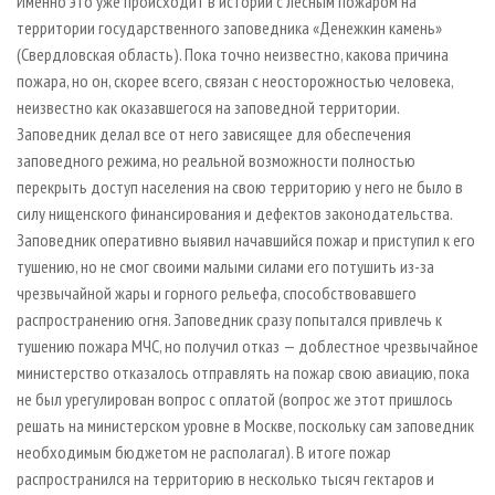
Именно это уже происходит в истории с лесным пожаром на
территории государственного заповедника «Денежкин камень»
(Свердловская область). Пока точно неизвестно, какова причина
пожара, но он, скорее всего, связан с неосторожностью человека,
неизвестно как оказавшегося на заповедной территории.
Заповедник делал все от него зависящее для обеспечения
заповедного режима, но реальной возможности полностью
перекрыть доступ населения на свою территорию у него не было в
силу нищенского финансирования и дефектов законодательства.
Заповедник оперативно выявил начавшийся пожар и приступил к его
тушению, но не смог своими малыми силами его потушить из-за
чрезвычайной жары и горного рельефа, способствовавшего
распространению огня. Заповедник сразу попытался привлечь к
тушению пожара МЧС, но получил отказ — доблестное чрезвычайное
министерство отказалось отправлять на пожар свою авиацию, пока
не был урегулирован вопрос с оплатой (вопрос же этот пришлось
решать на министерском уровне в Москве, поскольку сам заповедник
необходимым бюджетом не располагал). В итоге пожар
распространился на территорию в несколько тысяч гектаров и