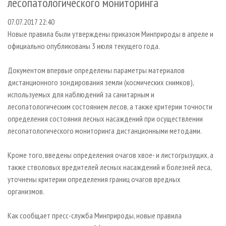
лесопатологического мониторинга
СУШКА ДРЕВЕСИНЫ
ПЕРСОНЫ
КОНТАКТЫ
РЕКЛАМА
07.07.2017 22:40
ПРОИЗВОДСТВО ДРЕВЕСНЫХ ПЛИТ
МОБИЛЬНЫЕ ВЫСТАВКИ
РЕКЛАМА НА САЙТЕ
Новые правила были утверждены приказом Минприроды в апреле и
ДЕРЕВЯННОЕ ДОМОСТРОЕНИЕ
ОФИЦИАЛЬНЫЕ ДЕЛЕГАЦИИ
официально опубликованы 3 июля текущего года.
ПРОИЗВОДСТВО МЕБЕЛИ
ПРИОРИТЕТНЫЕ ИНВЕСТПРОЕКТЫ
Документом впервые определены параметры материалов
БИОЭНЕРГЕТИКА
RUSSIAN FORESTRY REVIEW
дистанционного зондирования земли (космических снимков),
ЦБП
ГАЗЕТА ЛЕСПРОМФОРУМ
используемых для наблюдений за санитарным и
лесопатологическим состоянием лесов, а также критерии точности
ИНСТРУМЕНТ И МАТЕРИАЛЫ
БИБЛИОТЕКА СПЕЦИАЛИСТА
определения состояния лесных насаждений при осуществлении
лесопатологического мониторинга дистанционными методами.
Кроме того, введены определения очагов хвое- и листогрызущих, а
также стволовых вредителей лесных насаждений и болезней леса,
уточнены критерии определения границ очагов вредных
организмов.
Как сообщает пресс-служба Минприроды, новые правила