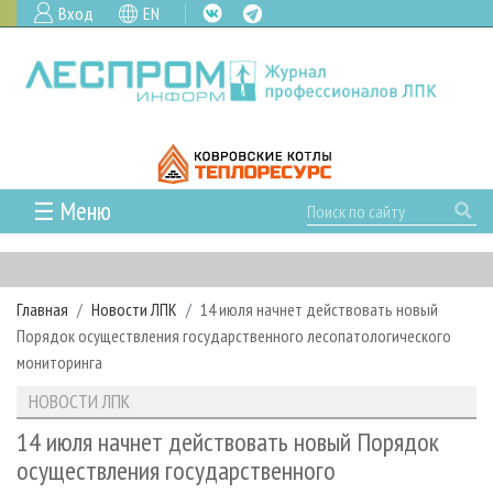
Вход
EN
☰ Меню
ГЛАВНАЯ
РУБРИКИ И ТЕМЫ
Главная
Новости ЛПК
14 июля начнет действовать новый
РУБРИКИ ЖУРНАЛА
НОВОСТИ
Порядок осуществления государственного лесопатологического
ЛЕСНОЕ ХОЗЯЙСТВО
КАЛЕНДАРЬ СОБЫТИЙ
мониторинга
ПРОЕКТЫ ЛПИ
ЛЕСОЗАГОТОВКА
НОВОСТИ ЛПК
АНАЛИТИКА
НОВОСТИ ЛПК
АРХИВ
ЛЕСОПИЛЕНИЕ
НОВОСТИ ЖУРНАЛА
ПРЕДПРИЯТИЯ ЛПК
АРХИВ ЖУРНАЛОВ
14 июля начнет действовать новый Порядок
О ЖУРНАЛЕ
осуществления государственного
ДЕРЕВООБРАБОТКА
НОВОСТИ КОМПАНИЙ
ЛЕСНЫЕ РЕГИОНЫ РОССИИ
СТАТЬИ
ПОДПИСКА
РЕКЛАМОДАТЕЛЯМ