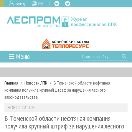
Вход
EN
☰ Меню
ГЛАВНАЯ
РУБРИКИ И ТЕМЫ
Главная
Новости ЛПК
В Тюменской области нефтяная
РУБРИКИ ЖУРНАЛА
НОВОСТИ
компания получила крупный штраф за нарушения лесного
ЛЕСНОЕ ХОЗЯЙСТВО
КАЛЕНДАРЬ СОБЫТИЙ
законодательства
ПРОЕКТЫ ЛПИ
ЛЕСОЗАГОТОВКА
НОВОСТИ ЛПК
АНАЛИТИКА
НОВОСТИ ЛПК
АРХИВ
ЛЕСОПИЛЕНИЕ
НОВОСТИ ЖУРНАЛА
ПРЕДПРИЯТИЯ ЛПК
АРХИВ ЖУРНАЛОВ
В Тюменской области нефтяная компания
О ЖУРНАЛЕ
получила крупный штраф за нарушения лесного
ДЕРЕВООБРАБОТКА
НОВОСТИ КОМПАНИЙ
ЛЕСНЫЕ РЕГИОНЫ РОССИИ
СТАТЬИ
ПОДПИСКА
РЕКЛАМОДАТЕЛЯМ