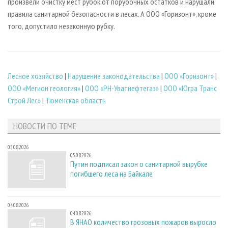
произвели очистку мест рубок от порубочных остатков и нарушали
правила санитарной безопасности в лесах. А ООО «Горизонт», кроме
того, допустило незаконную рубку.
Лесное хозяйство
|
Нарушение законодательства
|
ООО «Горизонт»
|
ООО «Мегион геология»
|
ООО «РН-Уватнефтегаз»
|
ООО «Югра Транс
Строй Лес»
|
Тюменская область
НОВОСТИ ПО ТЕМЕ
05.08.2026
05.08.2026
Путин подписал закон о санитарной вырубке
погибшего леса на Байкале
04.08.2026
04.08.2026
В ЯНАО количество грозовых пожаров выросло