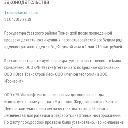
законодательства
СУШКА ДРЕВЕСИНЫ
ПЕРСОНЫ
КОНТАКТЫ
РЕКЛАМА
Тюменская область
ПРОИЗВОДСТВО ДРЕВЕСНЫХ ПЛИТ
МОБИЛЬНЫЕ ВЫСТАВКИ
РЕКЛАМА НА САЙТЕ
13.07.2017 22:38
ДЕРЕВЯННОЕ ДОМОСТРОЕНИЕ
ОФИЦИАЛЬНЫЕ ДЕЛЕГАЦИИ
ПРОИЗВОДСТВО МЕБЕЛИ
ПРИОРИТЕТНЫЕ ИНВЕСТПРОЕКТЫ
Прокуратура Уватского района Тюменской после проведенной
проверки деятельности крупных лесопользователей возбудила ряд
БИОЭНЕРГЕТИКА
RUSSIAN FORESTRY REVIEW
административных дел с общей суммой иска в 1 млн. 210 тыс. рублей.
ЦБП
ГАЗЕТА ЛЕСПРОМФОРУМ
Как сообщает пресс-служба прокуратуры, к отвестственности было
ИНСТРУМЕНТ И МАТЕРИАЛЫ
БИБЛИОТЕКА СПЕЦИАЛИСТА
привлечено ООО «РН-Уватнефтегаз» и его подрядные организации:
ООО «Югра Транс Строй Лес», ООО «Мегион геология» и ООО
«Горизонт».
ООО «РН-Уватнефтегаз» на основании договоров аренды
использует лесные участки в Мугенском, Жердняковском и Верхне-
Демьянском участковых лесничествах Уватского районного
лесничества для разведки и разработки нефтяных месторождений.
По факту прокурорской проверки было установлено, что компании не