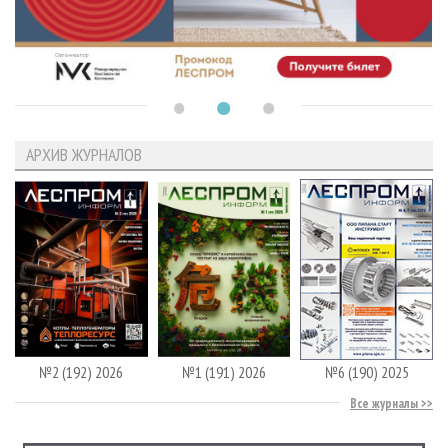
АРХИВ ЖУРНАЛОВ
№2 (192) 2026
№1 (191) 2026
№6 (190) 2025
Все журналы