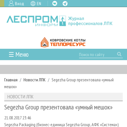
Вход
EN
☰ Меню
ГЛАВНАЯ
РУБРИКИ И ТЕМЫ
Главная
Новости ЛПК
Segezha Group презентовала «умный
РУБРИКИ ЖУРНАЛА
НОВОСТИ
мешок»
ЛЕСНОЕ ХОЗЯЙСТВО
КАЛЕНДАРЬ СОБЫТИЙ
ПРОЕКТЫ ЛПИ
НОВОСТИ ЛПК
ЛЕСОЗАГОТОВКА
НОВОСТИ ЛПК
АНАЛИТИКА
АРХИВ
Segezha Group презентовала «умный мешок»
ЛЕСОПИЛЕНИЕ
НОВОСТИ ЖУРНАЛА
ПРЕДПРИЯТИЯ ЛПК
АРХИВ ЖУРНАЛОВ
О ЖУРНАЛЕ
21.08.2017 23:46
ДЕРЕВООБРАБОТКА
НОВОСТИ КОМПАНИЙ
ЛЕСНЫЕ РЕГИОНЫ РОССИИ
СТАТЬИ
ПОДПИСКА
РЕКЛАМОДАТЕЛЯМ
Segezha Packaging (бизнес-единица Segezha Group, АФК «Система»)