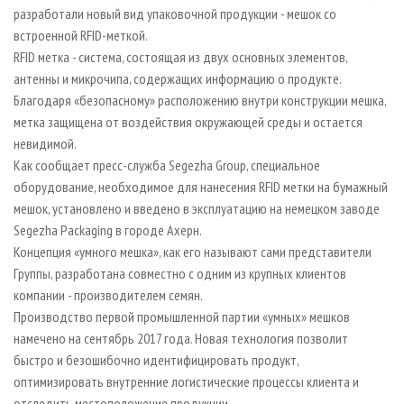
СУШКА ДРЕВЕСИНЫ
ПЕРСОНЫ
разработали новый вид упаковочной продукции - мешок со
КОНТАКТЫ
РЕКЛАМА
встроенной RFID-меткой.
ПРОИЗВОДСТВО ДРЕВЕСНЫХ ПЛИТ
МОБИЛЬНЫЕ ВЫСТАВКИ
РЕКЛАМА НА САЙТЕ
RFID метка - система, состоящая из двух основных элементов,
ДЕРЕВЯННОЕ ДОМОСТРОЕНИЕ
ОФИЦИАЛЬНЫЕ ДЕЛЕГАЦИИ
антенны и микрочипа, содержащих информацию о продукте.
Благодаря «безопасному» расположению внутри конструкции мешка,
ПРОИЗВОДСТВО МЕБЕЛИ
ПРИОРИТЕТНЫЕ ИНВЕСТПРОЕКТЫ
метка защищена от воздействия окружающей среды и остается
БИОЭНЕРГЕТИКА
RUSSIAN FORESTRY REVIEW
невидимой.
ЦБП
ГАЗЕТА ЛЕСПРОМФОРУМ
Как сообщает пресс-служба Segezha Group, специальное
оборудование, необходимое для нанесения RFID метки на бумажный
ИНСТРУМЕНТ И МАТЕРИАЛЫ
БИБЛИОТЕКА СПЕЦИАЛИСТА
мешок, установлено и введено в эксплуатацию на немецком заводе
Segezha Packaging в городе Ахерн.
Концепция «умного мешка», как его называют сами представители
Группы, разработана совместно с одним из крупных клиентов
компании - производителем семян.
Производство первой промышленной партии «умных» мешков
намечено на сентябрь 2017 года. Новая технология позволит
быстро и безошибочно идентифицировать продукт,
оптимизировать внутренние логистические процессы клиента и
отследить местоположение продукции.