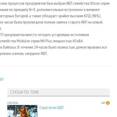
ских процессов предприятия был выбран ИБП семейства Ultron серии
вания по принципу N+X, дополнительные встроенное и внешнее
ляторных батарей, а также обладает крайне высоким КПД (96%).
ких часов
была произведена полная замена старого ИБП на новый,
в.
УТП предприятия вместо четырех устаревших источников
емейства Modulon серии NH Plus, мощностью 60 кВА.
и байпасы. В течение 24 часов было полностью демонтировано все
ировано и вновь запущено ИБП.
БП
СТАТЬИ ПО ТЕМЕ
23.03.2026
ЦБП
Страсти по ЦБП