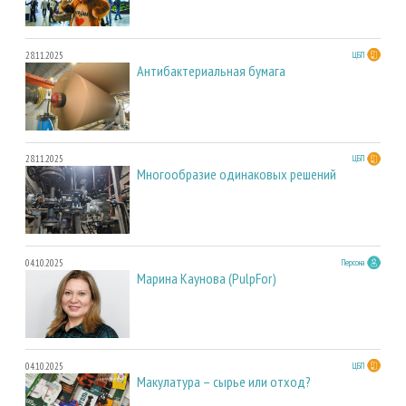
28.11.2025
ЦБП
Антибактериальная бумага
28.11.2025
ЦБП
Многообразие одинаковых решений
04.10.2025
Персона
Марина Каунова (PulpFor)
04.10.2025
ЦБП
Макулатура – сырье или отход?