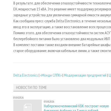
В результате, для обеспечения отказоустойчивости технологиче
EH, мощностью 15 кВА. Это решение имеет поддержку резервиро
зарядные устройства для увеличения суммарной емкости аккуму
Как сообщила пресс-служба Delta Electronics, в течение несколь
ввод его в эксплуатацию, а также восстановление всех процессо
Помимо этого, для обеспечения отказоустойчивости систем АС
бесперебойного питания было установлено два модульных ИБП с
В комплект поставки также входили внешние батарейные шкафы 
старое оборудование, включая кабельные линии, а также смонт
Delta Electronics
|
«Монди СЛПК»
|
Модернизация предприятий
|
Ц
НОВОСТИ ПО ТЕМЕ
05.08.2026
05.08.2026
Набережночелнинский КБК построит новую
бумажную фабрику за 3 млрд рублей