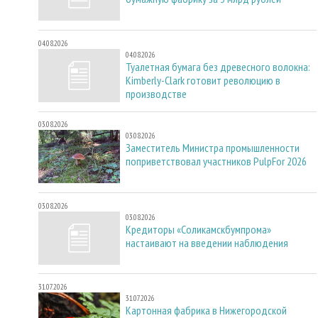
04.08.2026
04.08.2026
Туалетная бумага без древесного волокна:
Kimberly-Clark готовит революцию в
производстве
03.08.2026
03.08.2026
Заместитель Министра промышленности
поприветствовал участников PulpFor 2026
03.08.2026
03.08.2026
Кредиторы «Соликамскбумпрома»
настаивают на введении наблюдения
31.07.2026
31.07.2026
Картонная фабрика в Нижегородской