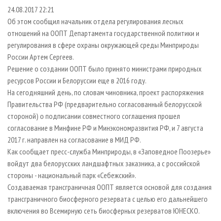
СУШКА ДРЕВЕСИНЫ
ПЕРСОНЫ
КОНТАКТЫ
РЕКЛАМА
24.08.2017 22:21
Об этом сообщил начальник отдела регулирования лесных
ПРОИЗВОДСТВО ДРЕВЕСНЫХ ПЛИТ
МОБИЛЬНЫЕ ВЫСТАВКИ
РЕКЛАМА НА САЙТЕ
отношений на ООПТ Департамента государственной политики и
ДЕРЕВЯННОЕ ДОМОСТРОЕНИЕ
ОФИЦИАЛЬНЫЕ ДЕЛЕГАЦИИ
регулирования в сфере охраны окружающей среды Минприроды
ПРОИЗВОДСТВО МЕБЕЛИ
ПРИОРИТЕТНЫЕ ИНВЕСТПРОЕКТЫ
России Артем Сергеев.
Решение о создании ООПТ было принято министрами природных
БИОЭНЕРГЕТИКА
RUSSIAN FORESTRY REVIEW
ресурсов России и Белоруссии еще в 2016 году.
ЦБП
ГАЗЕТА ЛЕСПРОМФОРУМ
На сегодняшний день, по словам чиновника, проект распоряжения
Правительства РФ (предварительно согласованный белорусской
ИНСТРУМЕНТ И МАТЕРИАЛЫ
БИБЛИОТЕКА СПЕЦИАЛИСТА
стороной) о подписании совместного соглашения прошел
согласование в Минфине РФ и Минэкономразвития РФ, и 7 августа
2017 г. направлен на согласование в МИД РФ.
Как сообщает пресс-служба Минприроды, в «Заповедное Поозерье»
войдут два белорусских ландшафтных заказника, а с российской
стороны - национальный парк «Себежский».
Создаваемая трансграничная ООПТ является основой для создания
трансграничного биосферного резервата с целью его дальнейшего
включения во Всемирную сеть биосферных резерватов ЮНЕСКО.