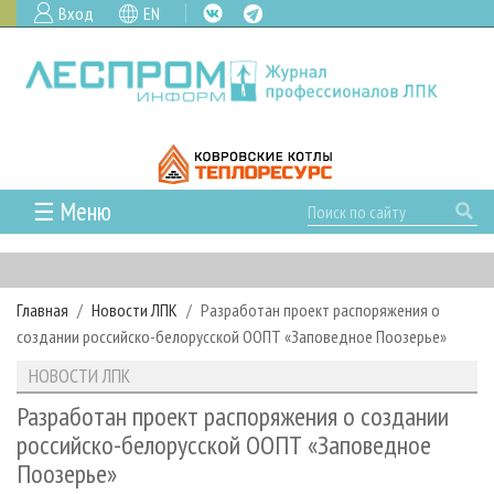
Вход
EN
☰ Меню
ГЛАВНАЯ
РУБРИКИ И ТЕМЫ
Главная
Новости ЛПК
Разработан проект распоряжения о
РУБРИКИ ЖУРНАЛА
НОВОСТИ
создании российско-белорусской ООПТ «Заповедное Поозерье»
ЛЕСНОЕ ХОЗЯЙСТВО
КАЛЕНДАРЬ СОБЫТИЙ
ПРОЕКТЫ ЛПИ
НОВОСТИ ЛПК
ЛЕСОЗАГОТОВКА
НОВОСТИ ЛПК
АНАЛИТИКА
АРХИВ
Разработан проект распоряжения о создании
ЛЕСОПИЛЕНИЕ
НОВОСТИ ЖУРНАЛА
ПРЕДПРИЯТИЯ ЛПК
АРХИВ ЖУРНАЛОВ
российско-белорусской ООПТ «Заповедное
О ЖУРНАЛЕ
Поозерье»
ДЕРЕВООБРАБОТКА
НОВОСТИ КОМПАНИЙ
ЛЕСНЫЕ РЕГИОНЫ РОССИИ
СТАТЬИ
ПОДПИСКА
РЕКЛАМОДАТЕЛЯМ