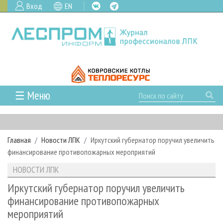
Вход
EN
☰ Меню
ГЛАВНАЯ
РУБРИКИ И ТЕМЫ
Главная
Новости ЛПК
Иркутский губернатор поручил увеличить
РУБРИКИ ЖУРНАЛА
НОВОСТИ
финансирование противопожарных мероприятий
ЛЕСНОЕ ХОЗЯЙСТВО
КАЛЕНДАРЬ СОБЫТИЙ
ПРОЕКТЫ ЛПИ
НОВОСТИ ЛПК
ЛЕСОЗАГОТОВКА
НОВОСТИ ЛПК
АНАЛИТИКА
АРХИВ
Иркутский губернатор поручил увеличить
ЛЕСОПИЛЕНИЕ
НОВОСТИ ЖУРНАЛА
ПРЕДПРИЯТИЯ ЛПК
АРХИВ ЖУРНАЛОВ
финансирование противопожарных
О ЖУРНАЛЕ
мероприятий
ДЕРЕВООБРАБОТКА
НОВОСТИ КОМПАНИЙ
ЛЕСНЫЕ РЕГИОНЫ РОССИИ
СТАТЬИ
ПОДПИСКА
РЕКЛАМОДАТЕЛЯМ