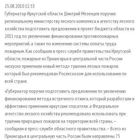
СУШКА ДРЕВЕСИНЫ
ПЕРСОНЫ
КОНТАКТЫ
РЕКЛАМА
25.08.2010 11:53
Губернатор Иркутской области Дмитрий Мезенцев поручил
ПРОИЗВОДСТВО ДРЕВЕСНЫХ ПЛИТ
МОБИЛЬНЫЕ ВЫСТАВКИ
РЕКЛАМА НА САЙТЕ
региональному министерству лесного комплекса и агентству лесного
ДЕРЕВЯННОЕ ДОМОСТРОЕНИЕ
ОФИЦИАЛЬНЫЕ ДЕЛЕГАЦИИ
хозяйства подготовить предложения в проект бюджета области на
ПРОИЗВОДСТВО МЕБЕЛИ
ПРИОРИТЕТНЫЕ ИНВЕСТПРОЕКТЫ
2011 год по увеличению финансирования противопожарных
мероприятий, а также по изменению системы оплаты труда
БИОЭНЕРГЕТИКА
RUSSIAN FORESTRY REVIEW
пожарным. Как сообщили в пресс-службе правительства Иркутской
ЦБП
ГАЗЕТА ЛЕСПРОМФОРУМ
области, пожарные из Приангарья в центральной части России
«искусно применили новый метод» тушения лесных пожаров,
ИНСТРУМЕНТ И МАТЕРИАЛЫ
БИБЛИОТЕКА СПЕЦИАЛИСТА
который был рекомендован Рослесхозом для использования по
всей стране.
«Губернатор поручил подготовить предложения по увеличению
финансирования метода встречного отжига, который разработали и
эффективно применили иркутские спасатели, а Федеральное
агентство лесного хозяйства рекомендовало использовать при
тушении природных пожаров на территории всей страны, –
сообщили в пресс-службе областного правительства. – Всего из
Приангарья в центральную часть России были направлены 75