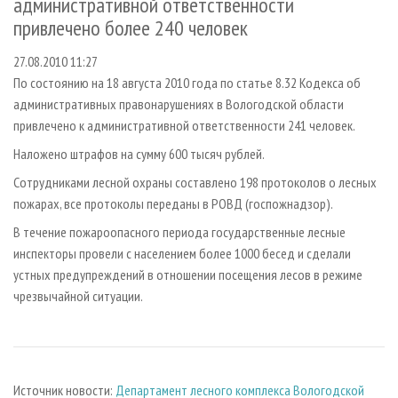
административной ответственности
СУШКА ДРЕВЕСИНЫ
ПЕРСОНЫ
КОНТАКТЫ
РЕКЛАМА
привлечено более 240 человек
ПРОИЗВОДСТВО ДРЕВЕСНЫХ ПЛИТ
МОБИЛЬНЫЕ ВЫСТАВКИ
РЕКЛАМА НА САЙТЕ
27.08.2010 11:27
ДЕРЕВЯННОЕ ДОМОСТРОЕНИЕ
ОФИЦИАЛЬНЫЕ ДЕЛЕГАЦИИ
По состоянию на 18 августа 2010 года по статье 8.32 Кодекса об
ПРОИЗВОДСТВО МЕБЕЛИ
ПРИОРИТЕТНЫЕ ИНВЕСТПРОЕКТЫ
административных правонарушениях в Вологодской области
привлечено к административной ответственности 241 человек.
БИОЭНЕРГЕТИКА
RUSSIAN FORESTRY REVIEW
Наложено штрафов на сумму 600 тысяч рублей.
ЦБП
ГАЗЕТА ЛЕСПРОМФОРУМ
Сотрудниками лесной охраны составлено 198 протоколов о лесных
ИНСТРУМЕНТ И МАТЕРИАЛЫ
БИБЛИОТЕКА СПЕЦИАЛИСТА
пожарах, все протоколы переданы в РОВД (госпожнадзор).
В течение пожароопасного периода государственные лесные
инспекторы провели с населением более 1000 бесед и сделали
устных предупреждений в отношении посещения лесов в режиме
чрезвычайной ситуации.
Источник новости:
Департамент лесного комплекса Вологодской