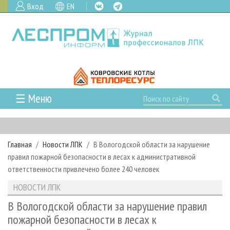
Вход
EN
☰ Меню
ГЛАВНАЯ
РУБРИКИ И ТЕМЫ
Главная
Новости ЛПК
В Вологодской области за нарушение
РУБРИКИ ЖУРНАЛА
НОВОСТИ
правил пожарной безопасности в лесах к административной
ЛЕСНОЕ ХОЗЯЙСТВО
КАЛЕНДАРЬ СОБЫТИЙ
ответственности привлечено более 240 человек
ПРОЕКТЫ ЛПИ
ЛЕСОЗАГОТОВКА
НОВОСТИ ЛПК
АНАЛИТИКА
НОВОСТИ ЛПК
АРХИВ
ЛЕСОПИЛЕНИЕ
НОВОСТИ ЖУРНАЛА
ПРЕДПРИЯТИЯ ЛПК
АРХИВ ЖУРНАЛОВ
В Вологодской области за нарушение правил
О ЖУРНАЛЕ
пожарной безопасности в лесах к
ДЕРЕВООБРАБОТКА
НОВОСТИ КОМПАНИЙ
ЛЕСНЫЕ РЕГИОНЫ РОССИИ
СТАТЬИ
ПОДПИСКА
РЕКЛАМОДАТЕЛЯМ