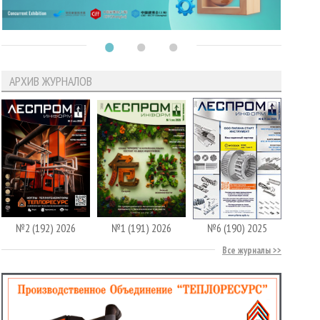
АРХИВ ЖУРНАЛОВ
№2 (192) 2026
№1 (191) 2026
№6 (190) 2025
Все журналы