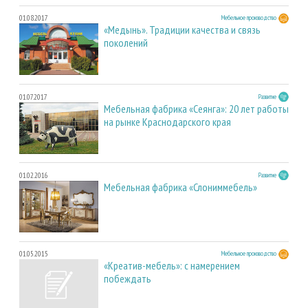
01.08.2017
Мебельное производство
«Медынь». Традиции качества и связь
поколений
01.07.2017
Развитие
Мебельная фабрика «Сеянга»: 20 лет работы
на рынке Краснодарского края
01.02.2016
Развитие
Мебельная фабрика «Слониммебель»
01.05.2015
Мебельное производство
«Креатив-мебель»: с намерением
побеждать