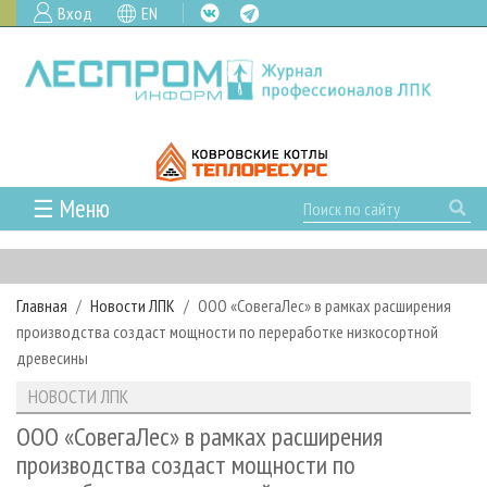
Вход
EN
☰ Меню
ГЛАВНАЯ
РУБРИКИ И ТЕМЫ
Главная
Новости ЛПК
ООО «СовегаЛес» в рамках расширения
РУБРИКИ ЖУРНАЛА
НОВОСТИ
производства создаст мощности по переработке низкосортной
ЛЕСНОЕ ХОЗЯЙСТВО
КАЛЕНДАРЬ СОБЫТИЙ
древесины
ПРОЕКТЫ ЛПИ
ЛЕСОЗАГОТОВКА
НОВОСТИ ЛПК
АНАЛИТИКА
НОВОСТИ ЛПК
АРХИВ
ЛЕСОПИЛЕНИЕ
НОВОСТИ ЖУРНАЛА
ПРЕДПРИЯТИЯ ЛПК
АРХИВ ЖУРНАЛОВ
ООО «СовегаЛес» в рамках расширения
О ЖУРНАЛЕ
производства создаст мощности по
ДЕРЕВООБРАБОТКА
НОВОСТИ КОМПАНИЙ
ЛЕСНЫЕ РЕГИОНЫ РОССИИ
СТАТЬИ
ПОДПИСКА
РЕКЛАМОДАТЕЛЯМ