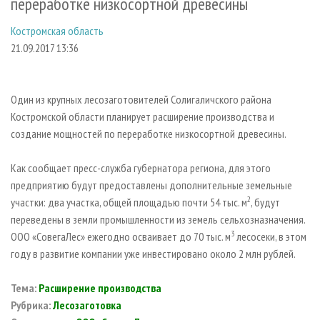
переработке низкосортной древесины
СУШКА ДРЕВЕСИНЫ
ПЕРСОНЫ
КОНТАКТЫ
РЕКЛАМА
Костромская область
ПРОИЗВОДСТВО ДРЕВЕСНЫХ ПЛИТ
МОБИЛЬНЫЕ ВЫСТАВКИ
РЕКЛАМА НА САЙТЕ
21.09.2017 13:36
ДЕРЕВЯННОЕ ДОМОСТРОЕНИЕ
ОФИЦИАЛЬНЫЕ ДЕЛЕГАЦИИ
ПРОИЗВОДСТВО МЕБЕЛИ
ПРИОРИТЕТНЫЕ ИНВЕСТПРОЕКТЫ
Один из крупных лесозаготовителей Солигаличского района
БИОЭНЕРГЕТИКА
RUSSIAN FORESTRY REVIEW
Костромской области планирует расширение производства и
ЦБП
ГАЗЕТА ЛЕСПРОМФОРУМ
создание мощностей по переработке низкосортной древесины.
ИНСТРУМЕНТ И МАТЕРИАЛЫ
БИБЛИОТЕКА СПЕЦИАЛИСТА
Как сообщает пресс-служба губернатора региона, для этого
предприятию будут предоставлены дополнительные земельные
2
участки: два участка, общей площадью почти 54 тыс. м
, будут
переведены в земли промышленности из земель сельхозназначения.
3
ООО «СовегаЛес» ежегодно осваивает до 70 тыс. м
лесосеки, в этом
году в развитие компании уже инвестировано около 2 млн рублей.
Тема:
Расширение производства
Рубрика:
Лесозаготовка