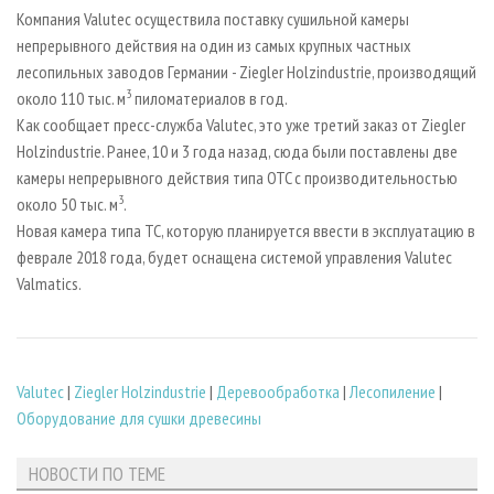
СУШКА ДРЕВЕСИНЫ
ПЕРСОНЫ
КОНТАКТЫ
РЕКЛАМА
Компания Valutec осуществила поставку сушильной камеры
непрерывного действия на один из самых крупных частных
ПРОИЗВОДСТВО ДРЕВЕСНЫХ ПЛИТ
МОБИЛЬНЫЕ ВЫСТАВКИ
РЕКЛАМА НА САЙТЕ
лесопильных заводов Германии - Ziegler Holzindustrie, производящий
ДЕРЕВЯННОЕ ДОМОСТРОЕНИЕ
ОФИЦИАЛЬНЫЕ ДЕЛЕГАЦИИ
3
около 110 тыс. м
пиломатериалов в год.
ПРОИЗВОДСТВО МЕБЕЛИ
Как сообщает пресс-служба Valutec, это уже третий заказ от Ziegler
ПРИОРИТЕТНЫЕ ИНВЕСТПРОЕКТЫ
Holzindustrie. Ранее, 10 и 3 года назад, сюда были поставлены две
БИОЭНЕРГЕТИКА
RUSSIAN FORESTRY REVIEW
камеры непрерывного действия типа OTC с производительностью
ЦБП
ГАЗЕТА ЛЕСПРОМФОРУМ
3
около 50 тыс. м
.
Новая камера типа TC, которую планируется ввести в эксплуатацию в
ИНСТРУМЕНТ И МАТЕРИАЛЫ
БИБЛИОТЕКА СПЕЦИАЛИСТА
феврале 2018 года, будет оснащена системой управления Valutec
Valmatics.
Valutec
|
Ziegler Holzindustrie
|
Деревообработка
|
Лесопиление
|
Оборудование для сушки древесины
НОВОСТИ ПО ТЕМЕ