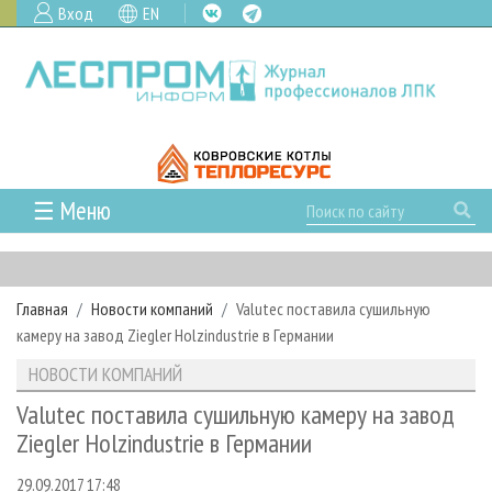
Вход
EN
☰ Меню
ГЛАВНАЯ
РУБРИКИ И ТЕМЫ
Главная
Новости компаний
Valutec поставила сушильную
РУБРИКИ ЖУРНАЛА
НОВОСТИ
камеру на завод Ziegler Holzindustrie в Германии
ЛЕСНОЕ ХОЗЯЙСТВО
КАЛЕНДАРЬ СОБЫТИЙ
ПРОЕКТЫ ЛПИ
НОВОСТИ КОМПАНИЙ
ЛЕСОЗАГОТОВКА
НОВОСТИ ЛПК
АНАЛИТИКА
АРХИВ
Valutec поставила сушильную камеру на завод
ЛЕСОПИЛЕНИЕ
НОВОСТИ ЖУРНАЛА
ПРЕДПРИЯТИЯ ЛПК
АРХИВ ЖУРНАЛОВ
Ziegler Holzindustrie в Германии
О ЖУРНАЛЕ
ДЕРЕВООБРАБОТКА
НОВОСТИ КОМПАНИЙ
ЛЕСНЫЕ РЕГИОНЫ РОССИИ
СТАТЬИ
ПОДПИСКА
РЕКЛАМОДАТЕЛЯМ
29.09.2017 17:48