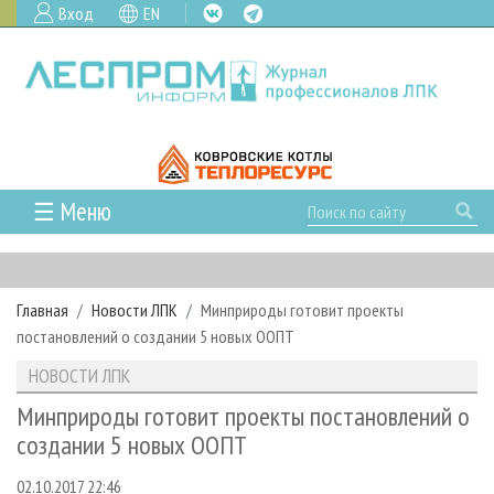
Вход
EN
☰ Меню
ГЛАВНАЯ
РУБРИКИ И ТЕМЫ
Главная
Новости ЛПК
Минприроды готовит проекты
РУБРИКИ ЖУРНАЛА
НОВОСТИ
постановлений о создании 5 новых ООПТ
ЛЕСНОЕ ХОЗЯЙСТВО
КАЛЕНДАРЬ СОБЫТИЙ
ПРОЕКТЫ ЛПИ
НОВОСТИ ЛПК
ЛЕСОЗАГОТОВКА
НОВОСТИ ЛПК
АНАЛИТИКА
АРХИВ
Минприроды готовит проекты постановлений о
ЛЕСОПИЛЕНИЕ
НОВОСТИ ЖУРНАЛА
ПРЕДПРИЯТИЯ ЛПК
АРХИВ ЖУРНАЛОВ
создании 5 новых ООПТ
О ЖУРНАЛЕ
ДЕРЕВООБРАБОТКА
НОВОСТИ КОМПАНИЙ
ЛЕСНЫЕ РЕГИОНЫ РОССИИ
СТАТЬИ
ПОДПИСКА
РЕКЛАМОДАТЕЛЯМ
02.10.2017 22:46