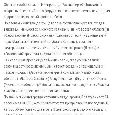
СУШКА ДРЕВЕСИНЫ
ПЕРСОНЫ
КОНТАКТЫ
РЕКЛАМА
Об этом сообщил глава Минприроды России Сергей Донской на
открытии Всероссийского форума по особо охраняемым природным
ПРОИЗВОДСТВО ДРЕВЕСНЫХ ПЛИТ
МОБИЛЬНЫЕ ВЫСТАВКИ
РЕКЛАМА НА САЙТЕ
территориям, который прошел в Сочи.
ДЕРЕВЯННОЕ ДОМОСТРОЕНИЕ
ОФИЦИАЛЬНЫЕ ДЕЛЕГАЦИИ
По словам министра, до конца года в России планируется создать
ПРОИЗВОДСТВО МЕБЕЛИ
заповедники: «Восток Финского залива» (Ленинградская область) и
ПРИОРИТЕТНЫЕ ИНВЕСТПРОЕКТЫ
«Васюганский» (Новосибирская и Томская области), национальный
БИОЭНЕРГЕТИКА
RUSSIAN FORESTRY REVIEW
парк «Ладожские шхеры» (Республика Карелия), заказники
ЦБП
ГАЗЕТА ЛЕСПРОМФОРУМ
федерального значения: «Новосибирские острова» (Якутия) и
«Соловецкий архипелаг» (Архангельская область)».
ИНСТРУМЕНТ И МАТЕРИАЛЫ
БИБЛИОТЕКА СПЕЦИАЛИСТА
Как сообщила пресс-служба Минприроды, следующим этапом
развития сети российских ООПТ станет создание национальных
парков «Кодар» (Забайкальский край), «Зигальга» (Челябинская
область), «Ленские Столбы» (Республика Саха (Якутия) и «Хибины»
(Мурманская область). Работа по их созданию находится сейчас на
стадии межведомственного согласования.
По данным министерства, сегодня международный статус имеет 71
российская ООПТ, 14-ти из них этот статус присвоен в последние 10
лет. 20 объектов входят в сеть Всемирного природного наследия