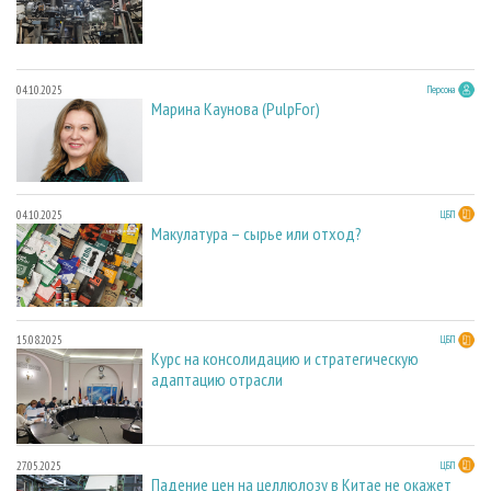
04.10.2025
Персона
Марина Каунова (PulpFor)
04.10.2025
ЦБП
Макулатура – сырье или отход?
15.08.2025
ЦБП
Курс на консолидацию и стратегическую
адаптацию отрасли
27.05.2025
ЦБП
Падение цен на целлюлозу в Китае не окажет