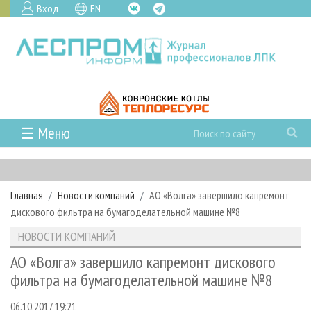
Вход
EN
☰ Меню
ГЛАВНАЯ
РУБРИКИ И ТЕМЫ
Главная
Новости компаний
АО «Волга» завершило капремонт
РУБРИКИ ЖУРНАЛА
НОВОСТИ
дискового фильтра на бумагоделательной машине №8
ЛЕСНОЕ ХОЗЯЙСТВО
КАЛЕНДАРЬ СОБЫТИЙ
ПРОЕКТЫ ЛПИ
НОВОСТИ КОМПАНИЙ
ЛЕСОЗАГОТОВКА
НОВОСТИ ЛПК
АНАЛИТИКА
АРХИВ
АО «Волга» завершило капремонт дискового
ЛЕСОПИЛЕНИЕ
НОВОСТИ ЖУРНАЛА
ПРЕДПРИЯТИЯ ЛПК
АРХИВ ЖУРНАЛОВ
фильтра на бумагоделательной машине №8
О ЖУРНАЛЕ
ДЕРЕВООБРАБОТКА
НОВОСТИ КОМПАНИЙ
ЛЕСНЫЕ РЕГИОНЫ РОССИИ
СТАТЬИ
ПОДПИСКА
РЕКЛАМОДАТЕЛЯМ
06.10.2017 19:21