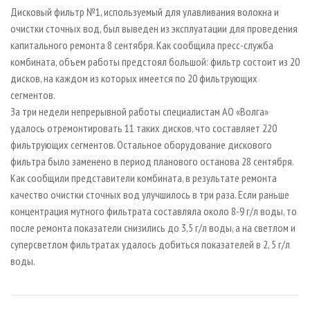
СУШКА ДРЕВЕСИНЫ
ПЕРСОНЫ
КОНТАКТЫ
РЕКЛАМА
Дисковый фильтр №1, используемый для улавливания волокна и
очистки сточных вод, был выведен из эксплуатации для проведения
ПРОИЗВОДСТВО ДРЕВЕСНЫХ ПЛИТ
МОБИЛЬНЫЕ ВЫСТАВКИ
РЕКЛАМА НА САЙТЕ
капитального ремонта 8 сентября. Как сообщила пресс-служба
ДЕРЕВЯННОЕ ДОМОСТРОЕНИЕ
ОФИЦИАЛЬНЫЕ ДЕЛЕГАЦИИ
комбината, объем работы предстоял большой: фильтр состоит из 20
ПРОИЗВОДСТВО МЕБЕЛИ
дисков, на каждом из которых имеется по 20 фильтрующих
ПРИОРИТЕТНЫЕ ИНВЕСТПРОЕКТЫ
сегментов.
БИОЭНЕРГЕТИКА
RUSSIAN FORESTRY REVIEW
За три недели непрерывной работы специалистам АО «Волга»
ЦБП
ГАЗЕТА ЛЕСПРОМФОРУМ
удалось отремонтировать 11 таких дисков, что составляет 220
фильтрующих сегментов. Остальное оборудование дискового
ИНСТРУМЕНТ И МАТЕРИАЛЫ
БИБЛИОТЕКА СПЕЦИАЛИСТА
фильтра было заменено в период планового останова 28 сентября.
Как сообщили представители комбината, в результате ремонта
качество очистки сточных вод улучшилось в три раза. Если раньше
концентрация мутного фильтрата составляла около 8-9 г/л воды, то
после ремонта показатели снизились до 3,5 г/л воды, а на светлом и
суперсветлом фильтратах удалось добиться показателей в 2, 5 г/л
воды.