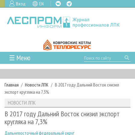
Вход
EN
☰ Меню
ГЛАВНАЯ
РУБРИКИ И ТЕМЫ
Главная
Новости ЛПК
В 2017 году Дальний Восток снизил
РУБРИКИ ЖУРНАЛА
НОВОСТИ
экспорт кругляка на 7,3%
ЛЕСНОЕ ХОЗЯЙСТВО
КАЛЕНДАРЬ СОБЫТИЙ
ПРОЕКТЫ ЛПИ
НОВОСТИ ЛПК
ЛЕСОЗАГОТОВКА
НОВОСТИ ЛПК
АНАЛИТИКА
АРХИВ
В 2017 году Дальний Восток снизил экспорт
ЛЕСОПИЛЕНИЕ
НОВОСТИ ЖУРНАЛА
ПРЕДПРИЯТИЯ ЛПК
АРХИВ ЖУРНАЛОВ
кругляка на 7,3%
О ЖУРНАЛЕ
ДЕРЕВООБРАБОТКА
НОВОСТИ КОМПАНИЙ
ЛЕСНЫЕ РЕГИОНЫ РОССИИ
СТАТЬИ
ПОДПИСКА
РЕКЛАМОДАТЕЛЯМ
Дальневосточный федеральный округ