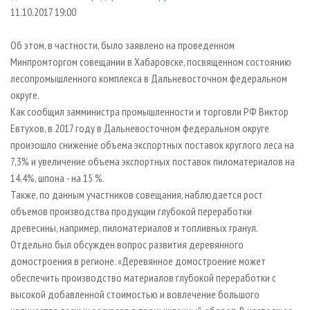
СУШКА ДРЕВЕСИНЫ
ПЕРСОНЫ
КОНТАКТЫ
РЕКЛАМА
11.10.2017 19:00
ПРОИЗВОДСТВО ДРЕВЕСНЫХ ПЛИТ
МОБИЛЬНЫЕ ВЫСТАВКИ
РЕКЛАМА НА САЙТЕ
Об этом, в частности, было заявлено на проведенном
ДЕРЕВЯННОЕ ДОМОСТРОЕНИЕ
ОФИЦИАЛЬНЫЕ ДЕЛЕГАЦИИ
Минпромторгом совещании в Хабаровске, посвященном состоянию
ПРОИЗВОДСТВО МЕБЕЛИ
лесопромышленного комплекса в Дальневосточном федеральном
ПРИОРИТЕТНЫЕ ИНВЕСТПРОЕКТЫ
округе.
БИОЭНЕРГЕТИКА
RUSSIAN FORESTRY REVIEW
Как сообщил замминистра промышленности и торговли РФ Виктор
ЦБП
ГАЗЕТА ЛЕСПРОМФОРУМ
Евтухов, в 2017 году в Дальневосточном федеральном округе
произошло снижение объема экспортных поставок круглого леса на
ИНСТРУМЕНТ И МАТЕРИАЛЫ
БИБЛИОТЕКА СПЕЦИАЛИСТА
7,3% и увеличение объема экспортных поставок пиломатериалов на
14,4%, шпона - на 15 %.
Также, по данным участников совещания, наблюдается рост
объемов производства продукции глубокой переработки
древесины, например, пиломатериалов и топливных гранул.
Отдельно был обсужден вопрос развития деревянного
домостроения в регионе. «Деревянное домостроение может
обеспечить производство материалов глубокой переработки с
высокой добавленной стоимостью и вовлечение большого