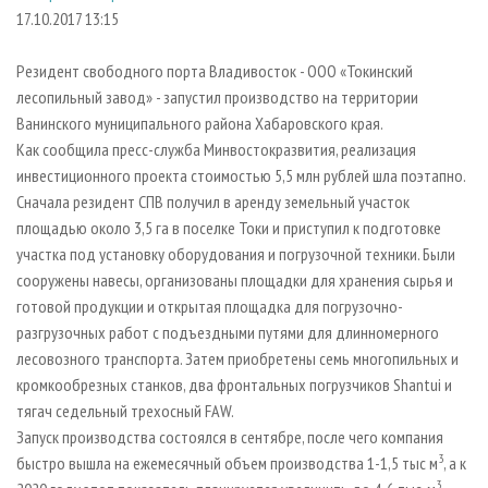
СУШКА ДРЕВЕСИНЫ
ПЕРСОНЫ
КОНТАКТЫ
РЕКЛАМА
17.10.2017 13:15
ПРОИЗВОДСТВО ДРЕВЕСНЫХ ПЛИТ
МОБИЛЬНЫЕ ВЫСТАВКИ
РЕКЛАМА НА САЙТЕ
Резидент свободного порта Владивосток - ООО «Токинский
ДЕРЕВЯННОЕ ДОМОСТРОЕНИЕ
ОФИЦИАЛЬНЫЕ ДЕЛЕГАЦИИ
лесопильный завод» - запустил производство на территории
ПРОИЗВОДСТВО МЕБЕЛИ
Ванинского муниципального района Хабаровского края.
ПРИОРИТЕТНЫЕ ИНВЕСТПРОЕКТЫ
Как сообщила пресс-служба Минвостокразвития, реализация
БИОЭНЕРГЕТИКА
RUSSIAN FORESTRY REVIEW
инвестиционного проекта стоимостью 5,5 млн рублей шла поэтапно.
ЦБП
ГАЗЕТА ЛЕСПРОМФОРУМ
Сначала резидент СПВ получил в аренду земельный участок
площадью около 3,5 га в поселке Токи и приступил к подготовке
ИНСТРУМЕНТ И МАТЕРИАЛЫ
БИБЛИОТЕКА СПЕЦИАЛИСТА
участка под установку оборудования и погрузочной техники. Были
сооружены навесы, организованы площадки для хранения сырья и
готовой продукции и открытая площадка для погрузочно-
разгрузочных работ с подъездными путями для длинномерного
лесовозного транспорта. Затем приобретены семь многопильных и
кромкообрезных станков, два фронтальных погрузчиков Shantui и
тягач седельный трехосный FAW.
Запуск производства состоялся в сентябре, после чего компания
3
быстро вышла на ежемесячный объем производства 1-1,5 тыс м
, а к
3