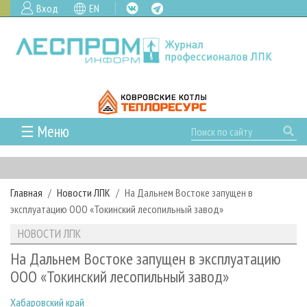
Вход
EN
☰ Меню
ГЛАВНАЯ
РУБРИКИ И ТЕМЫ
Главная
Новости ЛПК
На Дальнем Востоке запущен в
РУБРИКИ ЖУРНАЛА
НОВОСТИ
эксплуатацию ООО «Токинский лесопильный завод»
ЛЕСНОЕ ХОЗЯЙСТВО
КАЛЕНДАРЬ СОБЫТИЙ
ПРОЕКТЫ ЛПИ
НОВОСТИ ЛПК
ЛЕСОЗАГОТОВКА
НОВОСТИ ЛПК
АНАЛИТИКА
АРХИВ
На Дальнем Востоке запущен в эксплуатацию
ЛЕСОПИЛЕНИЕ
НОВОСТИ ЖУРНАЛА
ПРЕДПРИЯТИЯ ЛПК
АРХИВ ЖУРНАЛОВ
ООО «Токинский лесопильный завод»
О ЖУРНАЛЕ
ДЕРЕВООБРАБОТКА
НОВОСТИ КОМПАНИЙ
ЛЕСНЫЕ РЕГИОНЫ РОССИИ
СТАТЬИ
ПОДПИСКА
РЕКЛАМОДАТЕЛЯМ
Хабаровский край