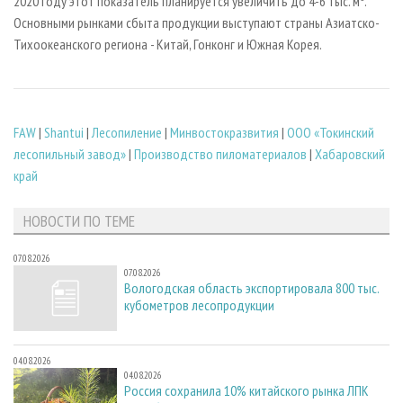
2020 году этот показатель планируется увеличить до 4-6 тыс. м
.
Основными рынками сбыта продукции выступают страны Азиатско-
Тихоокеанского региона - Китай, Гонконг и Южная Корея.
FAW
|
Shantui
|
Лесопиление
|
Минвостокразвития
|
ООО «Токинский
лесопильный завод»
|
Производство пиломатериалов
|
Хабаровский
край
НОВОСТИ ПО ТЕМЕ
07.08.2026
07.08.2026
Вологодская область экспортировала 800 тыс.
кубометров лесопродукции
04.08.2026
04.08.2026
Россия сохранила 10% китайского рынка ЛПК