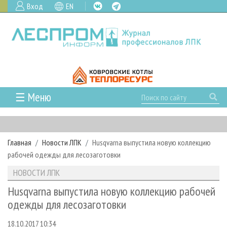
Вход
EN
☰ Меню
ГЛАВНАЯ
РУБРИКИ И ТЕМЫ
Главная
Новости ЛПК
Husqvarna выпустила новую коллекцию
РУБРИКИ ЖУРНАЛА
НОВОСТИ
рабочей одежды для лесозаготовки
ЛЕСНОЕ ХОЗЯЙСТВО
КАЛЕНДАРЬ СОБЫТИЙ
ПРОЕКТЫ ЛПИ
НОВОСТИ ЛПК
ЛЕСОЗАГОТОВКА
НОВОСТИ ЛПК
АНАЛИТИКА
АРХИВ
Husqvarna выпустила новую коллекцию рабочей
ЛЕСОПИЛЕНИЕ
НОВОСТИ ЖУРНАЛА
ПРЕДПРИЯТИЯ ЛПК
АРХИВ ЖУРНАЛОВ
одежды для лесозаготовки
О ЖУРНАЛЕ
ДЕРЕВООБРАБОТКА
НОВОСТИ КОМПАНИЙ
ЛЕСНЫЕ РЕГИОНЫ РОССИИ
СТАТЬИ
ПОДПИСКА
РЕКЛАМОДАТЕЛЯМ
18.10.2017 10:34