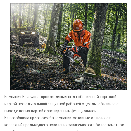
СУШКА ДРЕВЕСИНЫ
ПЕРСОНЫ
КОНТАКТЫ
РЕКЛАМА
ПРОИЗВОДСТВО ДРЕВЕСНЫХ ПЛИТ
МОБИЛЬНЫЕ ВЫСТАВКИ
РЕКЛАМА НА САЙТЕ
ДЕРЕВЯННОЕ ДОМОСТРОЕНИЕ
ОФИЦИАЛЬНЫЕ ДЕЛЕГАЦИИ
ПРОИЗВОДСТВО МЕБЕЛИ
ПРИОРИТЕТНЫЕ ИНВЕСТПРОЕКТЫ
БИОЭНЕРГЕТИКА
RUSSIAN FORESTRY REVIEW
ЦБП
ГАЗЕТА ЛЕСПРОМФОРУМ
ИНСТРУМЕНТ И МАТЕРИАЛЫ
БИБЛИОТЕКА СПЕЦИАЛИСТА
Компания Husqvarna, производящая под собственной торговой
маркой несколько линий защитной рабочей одежды, объявила о
выходе новых партий с расширенным функционалом.
Как сообщила пресс-служба компании, основные отличия от
коллекций предыдущего поколения заключаются в более заметном