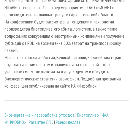
Москве в рамках выставки Woodeх. Организатор: ИАА «ИНФОБИО» и
НП «НБС». Генеральный партнер мероприятия - ОАО «БИОНЕТ» -
производитель топливных гранул из Архангельской области.
На конференции будут рассмотрены тенденции и технологии
производства биотоплива, его сбыта, логистики, а также такие
вопросы, как конкуренция с иностранными компаниями и получение
субсидий от РЭЦ на возмещение 80% затрат на транспортировку
пеллет.
Эксперты отрасли из России, Великобритании, Европейских стран
поделятся своим опытом и знаниями, а за «чашечкой кофе»
участники смогут познакомиться друг с другом и обсудить
биоэнергетические стратегии своих фирм. Подробная программа
конференции опубликована на сайте ИА «Инфобио».
Биoэнергетика и переработка отходов
|
Биотопливо
|
ИАА
«ИНФОБИО»
|
Развитие ЛПК
|
Рынок пеллет