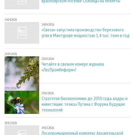
красноярском поселке Солонцы на пеллеты
14.04.2026
14.04.2026
«Свеза» запустила производство березового
угля в Мантурове мощностью 1,4 тыс. тонн в год
23.03.2026
23.03.2026
Читайте в свежем номере журнала
«ЛесПромИнформ»!
27.02.2026
27.02.2026
Стратегия биоэкономики до 2050 года, кадры и
инвестиции: тезисы Путина с Форума будущих
технологий
19.02.2026
19.02.2026
Лесопромышленный комплекс Архангельской