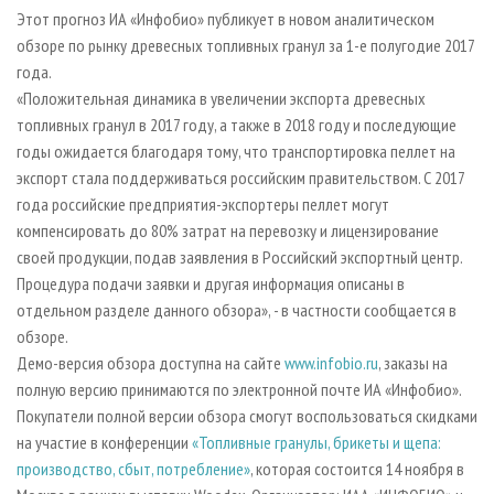
СУШКА ДРЕВЕСИНЫ
ПЕРСОНЫ
КОНТАКТЫ
РЕКЛАМА
Этот прогноз ИА «Инфобио» публикует в новом аналитическом
обзоре по рынку древесных топливных гранул за 1-е полугодие 2017
ПРОИЗВОДСТВО ДРЕВЕСНЫХ ПЛИТ
МОБИЛЬНЫЕ ВЫСТАВКИ
РЕКЛАМА НА САЙТЕ
года.
ДЕРЕВЯННОЕ ДОМОСТРОЕНИЕ
ОФИЦИАЛЬНЫЕ ДЕЛЕГАЦИИ
«Положительная динамика в увеличении экспорта древесных
ПРОИЗВОДСТВО МЕБЕЛИ
топливных гранул в 2017 году, а также в 2018 году и последующие
ПРИОРИТЕТНЫЕ ИНВЕСТПРОЕКТЫ
годы ожидается благодаря тому, что транспортировка пеллет на
БИОЭНЕРГЕТИКА
RUSSIAN FORESTRY REVIEW
экспорт стала поддерживаться российским правительством. С 2017
ЦБП
ГАЗЕТА ЛЕСПРОМФОРУМ
года российские предприятия-экспортеры пеллет могут
компенсировать до 80% затрат на перевозку и лицензирование
ИНСТРУМЕНТ И МАТЕРИАЛЫ
БИБЛИОТЕКА СПЕЦИАЛИСТА
своей продукции, подав заявления в Российский экспортный центр.
Процедура подачи заявки и другая информация описаны в
отдельном разделе данного обзора», - в частности сообщается в
обзоре.
Демо-версия обзора доступна на сайте
www.infobio.ru
, заказы на
полную версию принимаются по электронной почте ИА «Инфобио».
Покупатели полной версии обзора смогут воспользоваться скидками
на участие в конференции
«Топливные гранулы, брикеты и щепа:
производство, сбыт, потребление»
, которая состоится 14 ноября в