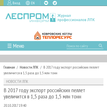
Вход
EN
☰ Меню
ГЛАВНАЯ
РУБРИКИ И ТЕМЫ
Главная
Новости ЛПК
В 2017 году экспорт российских пеллет
РУБРИКИ ЖУРНАЛА
НОВОСТИ
увеличится в 1,5 раза до 1,5 млн тонн
ЛЕСНОЕ ХОЗЯЙСТВО
КАЛЕНДАРЬ СОБЫТИЙ
ПРОЕКТЫ ЛПИ
НОВОСТИ ЛПК
ЛЕСОЗАГОТОВКА
НОВОСТИ ЛПК
АНАЛИТИКА
АРХИВ
В 2017 году экспорт российских пеллет
ЛЕСОПИЛЕНИЕ
НОВОСТИ ЖУРНАЛА
ПРЕДПРИЯТИЯ ЛПК
АРХИВ ЖУРНАЛОВ
увеличится в 1,5 раза до 1,5 млн тонн
О ЖУРНАЛЕ
ДЕРЕВООБРАБОТКА
НОВОСТИ КОМПАНИЙ
ЛЕСНЫЕ РЕГИОНЫ РОССИИ
СТАТЬИ
ПОДПИСКА
РЕКЛАМОДАТЕЛЯМ
20.10.2017 19:40