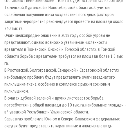
составляют немногим более 1 млн га, будет встречаться на Алтае, в
Тюменской, Курганской и Новосибирской областях. С учетом
ослабления популяции из-за воздействия погодных факторов,
защитные мероприятия рекомендуется провести на площади около
240 тыс. га.
Очаги шелкопряда-монашенки в 2018 году особой угрозы не
представляют, однако возможно увеличение численности
вредителя в Тюменской, Омской и Томской областях, в Томской
области борьба с вредителем требуется на площади более 1,5 тыс.
га.
В Ростовской, Волгоградской, Самарской и Саратовской областях
наибольшую проблему будут представлять очаги звездчатого
пилильщика-ткача, особенно в комплексе с рыжим сосновым
пилильщиком.
В очагах дубовой зеленой и других листоверток борьба
потребуется на общей площади до 10 тыс. га, наибольшие площади -
в Чувашской Республике и Ульяновской области.
Серьезную проблему в Южном и Северо-Кавказском федеральных
округах будут представлять карантинные и инвазивные виды