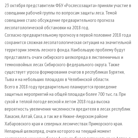
СУШКА ДРЕВЕСИНЫ
ПЕРСОНЫ
КОНТАКТЫ
РЕКЛАМА
23 октября представители ФБУ «Рослесозащита» приняли участие в
совещании рабочей группы по вопросам защиты леса. Темой
ПРОИЗВОДСТВО ДРЕВЕСНЫХ ПЛИТ
МОБИЛЬНЫЕ ВЫСТАВКИ
РЕКЛАМА НА САЙТЕ
совещания стало обсуждение предварительного прогноза
ДЕРЕВЯННОЕ ДОМОСТРОЕНИЕ
ОФИЦИАЛЬНЫЕ ДЕЛЕГАЦИИ
лесопатологической обстановки на 2018 год.
ПРОИЗВОДСТВО МЕБЕЛИ
Согласно предварительному прогнозу в первой половине 2018 года
ПРИОРИТЕТНЫЕ ИНВЕСТПРОЕКТЫ
сохранится сложная лесопатологическая ситуация на значительной
БИОЭНЕРГЕТИКА
RUSSIAN FORESTRY REVIEW
территории земель лесного фонда. Наибольшую проблему будут
ЦБП
ГАЗЕТА ЛЕСПРОМФОРУМ
представлять очаги сибирского шелкопряда в лиственничных и
темнохвойных лесах Сибирского федерального округа. Также
ИНСТРУМЕНТ И МАТЕРИАЛЫ
БИБЛИОТЕКА СПЕЦИАЛИСТА
существует угроза формирования очагов в республиках Бурятия,
Тыва и на небольших площадях в Челябинской области.
Всего в 2018 году предварительно планируется проведение
защитных мероприятий на общей площади более 700 тыс. га. При
сухой и теплой погоде весной и летом 2018 года высока
вероятность увеличения численности вредителя в лесах республик
Хакасия, Алтай, Саха, а так же в Нижне-Амурском районе
Хабаровского края и северных лесничествах Приморского края.
Непарный шелкопряд, очаги которого на текущий момент