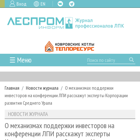
Вход
EN
☰ Меню
ГЛАВНАЯ
РУБРИКИ И ТЕМЫ
Главная
Новости журнала
О механизмах поддержки
РУБРИКИ ЖУРНАЛА
НОВОСТИ
инвесторов на конференции ЛПИ расскажут эксперты Корпорации
ЛЕСНОЕ ХОЗЯЙСТВО
КАЛЕНДАРЬ СОБЫТИЙ
развития Среднего Урала
ПРОЕКТЫ ЛПИ
ЛЕСОЗАГОТОВКА
НОВОСТИ ЛПК
АНАЛИТИКА
НОВОСТИ ЖУРНАЛА
АРХИВ
ЛЕСОПИЛЕНИЕ
НОВОСТИ ЖУРНАЛА
ПРЕДПРИЯТИЯ ЛПК
АРХИВ ЖУРНАЛОВ
О механизмах поддержки инвесторов на
О ЖУРНАЛЕ
конференции ЛПИ расскажут эксперты
ДЕРЕВООБРАБОТКА
НОВОСТИ КОМПАНИЙ
ЛЕСНЫЕ РЕГИОНЫ РОССИИ
СТАТЬИ
ПОДПИСКА
РЕКЛАМОДАТЕЛЯМ