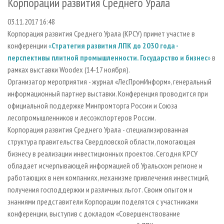
Корпорации развития Среднего Урала
СУШКА ДРЕВЕСИНЫ
ПЕРСОНЫ
КОНТАКТЫ
РЕКЛАМА
03.11.2017 16:48
ПРОИЗВОДСТВО ДРЕВЕСНЫХ ПЛИТ
МОБИЛЬНЫЕ ВЫСТАВКИ
РЕКЛАМА НА САЙТЕ
Корпорация развития Среднего Урала (КРСУ) примет участие в
ДЕРЕВЯННОЕ ДОМОСТРОЕНИЕ
ОФИЦИАЛЬНЫЕ ДЕЛЕГАЦИИ
конференции
«
Стратегия развития ЛПК до 2030 года -
ПРОИЗВОДСТВО МЕБЕЛИ
ПРИОРИТЕТНЫЕ ИНВЕСТПРОЕКТЫ
перспективы плитной промышленности. Государство и бизнес
»
в
рамках выставки Woodex (14-17 ноября).
БИОЭНЕРГЕТИКА
RUSSIAN FORESTRY REVIEW
Организатор мероприятия - журнал «ЛесПромИнформ», генеральный
ЦБП
ГАЗЕТА ЛЕСПРОМФОРУМ
информационный партнер выставки. Конференция проводится при
официальной поддержке Минпромторга России и Союза
ИНСТРУМЕНТ И МАТЕРИАЛЫ
БИБЛИОТЕКА СПЕЦИАЛИСТА
лесопромышленников и лесоэкспортеров России.
Корпорация развития Среднего Урала - специализированная
структура правительства Свердловской области, помогающая
бизнесу в реализации инвестиционных проектов. Сегодня КРСУ
обладает исчерпывающей информацией об Уральском регионе и
работающих в нем компаниях, механизме привлечения инвестиций,
получения господдержки и различных льгот. Своим опытом и
знаниями представители Корпорации поделятся с участниками
конференции, выступив с докладом «Совершенствование