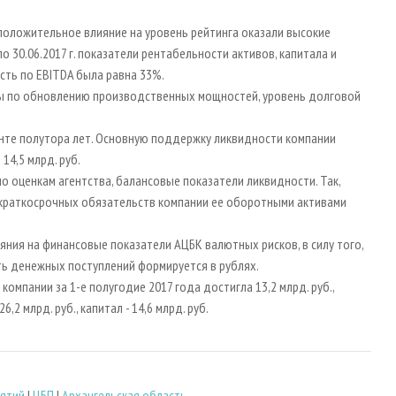
положительное влияние на уровень рейтинга оказали высокие
по 30.06.2017 г. показатели рентабельности активов, капитала и
сть по EBITDA была равна 33%.
ы по обновлению производственных мощностей, уровень долговой
нте полутора лет. Основную поддержку ликвидности компании
4,5 млрд. руб.
о оценкам агентства, балансовые показатели ликвидности. Так,
краткосрочных обязательств компании ее оборотными активами
яния на финансовые показатели АЦБК валютных рисков, в силу того,
ть денежных поступлений формируется в рублях.
омпании за 1-е полугодие 2017 года достигла 13,2 млрд. руб.,
6,2 млрд. руб., капитал - 14,6 млрд. руб.
иятий
|
ЦБП
|
Архангельская область