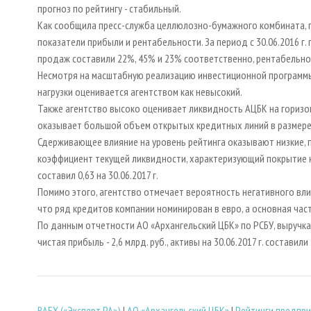
прогноз по рейтингу - стабильный.
Как сообщила пресс-служба целлюлозно-бумажного комбината, 
показатели прибыли и рентабельности. За период с 30.06.2016 г. 
продаж составили 22%, 45% и 23% соответственно, рентабельно
Несмотря на масштабную реализацию инвестиционной программ
нагрузки оценивается агентством как невысокий.
Также агентство высоко оценивает ликвидность АЦБК на горизо
оказывает большой объем открытых кредитных линий в размере 1
Сдерживающее влияние на уровень рейтинга оказывают низкие, п
коэффициент текущей ликвидности, характеризующий покрытие 
составил 0,63 на 30.06.2017 г.
Помимо этого, агентство отмечает вероятность негативного вли
что ряд кредитов компании номинирован в евро, а основная час
По данным отчетности АО «Архангельский ЦБК» по РСБУ, выручка к
чистая прибыль - 2,6 млрд. руб., активы на 30.06.2017 г. составили 2
RAEX («Эксперт РА»)
|
АО «Архангельский ЦБК»
|
Рейтинги предпр