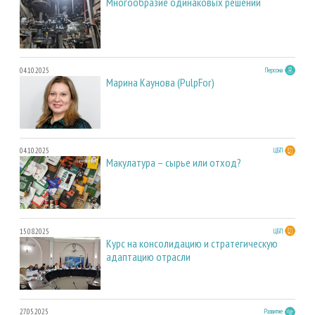
Многообразие одинаковых решений
04.10.2025
Персона
Марина Каунова (PulpFor)
04.10.2025
ЦБП
Макулатура – сырье или отход?
15.08.2025
ЦБП
Курс на консолидацию и стратегическую
адаптацию отрасли
27.05.2025
Развитие