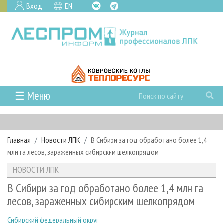
Вход
EN
☰ Меню
ГЛАВНАЯ
РУБРИКИ И ТЕМЫ
Главная
Новости ЛПК
В Сибири за год обработано более 1,4
РУБРИКИ ЖУРНАЛА
НОВОСТИ
млн га лесов, зараженных сибирским шелкопрядом
ЛЕСНОЕ ХОЗЯЙСТВО
КАЛЕНДАРЬ СОБЫТИЙ
ПРОЕКТЫ ЛПИ
НОВОСТИ ЛПК
ЛЕСОЗАГОТОВКА
НОВОСТИ ЛПК
АНАЛИТИКА
АРХИВ
В Сибири за год обработано более 1,4 млн га
ЛЕСОПИЛЕНИЕ
НОВОСТИ ЖУРНАЛА
ПРЕДПРИЯТИЯ ЛПК
АРХИВ ЖУРНАЛОВ
лесов, зараженных сибирским шелкопрядом
О ЖУРНАЛЕ
ДЕРЕВООБРАБОТКА
НОВОСТИ КОМПАНИЙ
ЛЕСНЫЕ РЕГИОНЫ РОССИИ
СТАТЬИ
ПОДПИСКА
РЕКЛАМОДАТЕЛЯМ
Сибирский федеральный округ