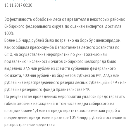
СУШКА ДРЕВЕСИНЫ
ПЕРСОНЫ
КОНТАКТЫ
РЕКЛАМА
15.11.2017 00:20
ПРОИЗВОДСТВО ДРЕВЕСНЫХ ПЛИТ
МОБИЛЬНЫЕ ВЫСТАВКИ
РЕКЛАМА НА САЙТЕ
Эффективность обработки леса от вредителя в некоторых районах
ДЕРЕВЯННОЕ ДОМОСТРОЕНИЕ
ОФИЦИАЛЬНЫЕ ДЕЛЕГАЦИИ
Сибирского федерального округа, по оценкам экспертов, достигла
ПРОИЗВОДСТВО МЕБЕЛИ
100%.
ПРИОРИТЕТНЫЕ ИНВЕСТПРОЕКТЫ
Более 1,3 млрд рублей было потрачено на борьбу с шелкопрядом.
БИОЭНЕРГЕТИКА
RUSSIAN FORESTRY REVIEW
Как сообщила пресс-служба Департамента лесного хозяйства по
ЦБП
ГАЗЕТА ЛЕСПРОМФОРУМ
СФО, на осуществление мероприятий по уничтожению или
подавлению численности очагов сибирского шелкопряда было
ИНСТРУМЕНТ И МАТЕРИАЛЫ
БИБЛИОТЕКА СПЕЦИАЛИСТА
выделено 27,5 млн рублей из средств субвенций федерального
бюджета, 400 млн рублей - из бюджетов субъектов РФ, 272,3 млн
рублей - из нераспределенного резерва лесных субвенций и 649,7 млн
рублей из резервного фонда Правительства РФ.
По результатам проведенных мероприятий удалось предотвратить
гибель хвойных насаждений, в том числе кедра сибирского, на
площади более 1,4 млн га, предотвратить экологический ущерб от
повреждения вредителем в размере 105,4 млрд рублей и остановить
распространение вредителя.