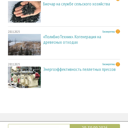
Биочар на службе сельского хозяйства
28.11.2025
Биоэнергетика
«ПолиБиоТехник». Когенерация на
древесных отходах
28.11.2025
Биоэнергетика
Энергоэффективность пеллетных прессов
29-30.09.2026