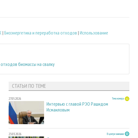
К
|
Биoэнергетика и переработка отходов
|
Использование
 отходов биомассы на свалку
СТАТЬИ ПО ТЕМЕ
27.05.2026
Тема номера
Интервью с главой РЭО Рашидом
Исмаиловым
23.03.2026
В центре внимания