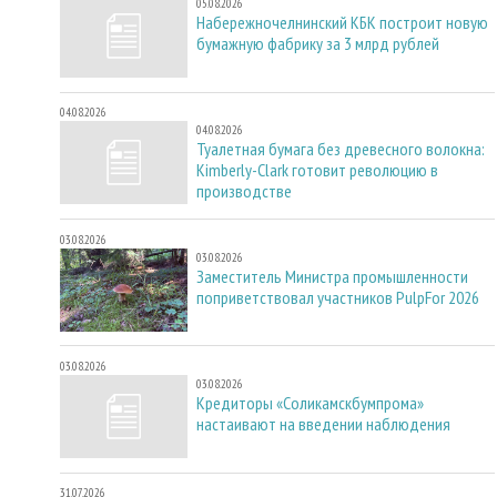
05.08.2026
Набережночелнинский КБК построит новую
бумажную фабрику за 3 млрд рублей
04.08.2026
04.08.2026
Туалетная бумага без древесного волокна:
Kimberly-Clark готовит революцию в
производстве
03.08.2026
03.08.2026
Заместитель Министра промышленности
поприветствовал участников PulpFor 2026
03.08.2026
03.08.2026
Кредиторы «Соликамскбумпрома»
настаивают на введении наблюдения
31.07.2026