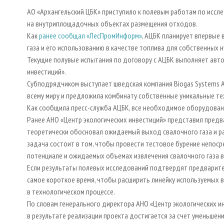
АО «Архангельский ЦБК» приступило к полевым работам по иссл
на внутриплощадочных объектах размещения отходов.
Как
ранее сообщал «ЛесПромИнформ»
, АЦБК планирует впервые
газа и его использованию в качестве топлива для собственных 
Текущие полувые испытания по договору с АЦБК выполняет авто
инвестиций».
Субподрядчиком выступает шведская компания Biogas Systems 
всему миру и предложила комбинату собственные уникальные тех
Как сообщила пресс-служба АЦБК, все необходимое оборудование
Ранее АНО «Центр экологических инвестиций» представил предв
теоретически обосновал ожидаемый выход свалочного газа и рас
задача состоит в том, чтобы провести тестовое бурение непос
потенциале и ожидаемых объемах извлечения свалочного газа в 
Если результаты полевых исследований подтвердят предварите
самое короткое время, чтобы расширить линейку используемых в
в технологическом процессе.
По словам генерального директора АНО «Центр экологических и
в результате реализации проекта достигается за счет уменьшен