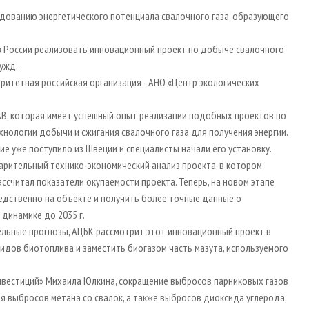
едованию энергетического потенциала свалочного газа, образующего
 в России реализовать инновационный проект по добыче свалочного
нужд.
ритетная российская организация - АНО «Центр экологических
AB, которая имеет успешный опыт реализации подобных проектов по
нологии добычи и сжигания свалочного газа для получения энергии.
 уже поступило из Швеции и специалисты начали его установку.
арительный технико-экономический анализ проекта, в котором
считал показатели окупаемости проекта. Теперь, на новом этапе
редственно на объекте и получить более точные данные о
динамике до 2035 г.
льные прогнозы, АЦБК рассмотрит этот инновационный проект в
идов биотоплива и заместить биогазом часть мазута, используемого
нвестиций» Михаила Юлкина, сокращение выбросов парниковых газов
ия выбросов метана со свалок, а также выбросов диоксида углерода,