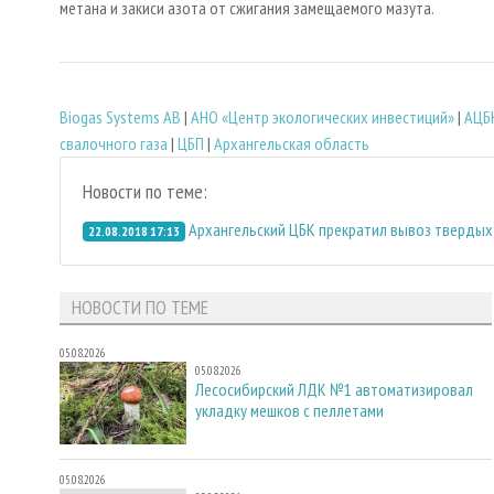
метана и закиси азота от сжигания замещаемого мазута.
Biogas Systems AB
|
АНО «Центр экологических инвестиций»
|
АЦБ
свалочного газа
|
ЦБП
|
Архангельская область
Новости по теме:
Архангельский ЦБК прекратил вывоз твердых
22.08.2018 17:13
НОВОСТИ ПО ТЕМЕ
05.08.2026
05.08.2026
Лесосибирский ЛДК №1 автоматизировал
укладку мешков с пеллетами
05.08.2026