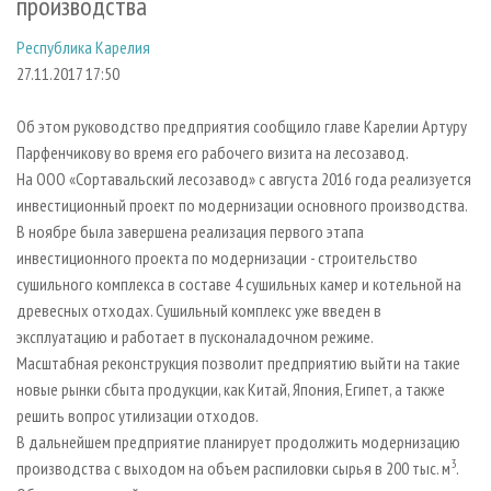
производства
СУШКА ДРЕВЕСИНЫ
ПЕРСОНЫ
КОНТАКТЫ
РЕКЛАМА
Республика Карелия
ПРОИЗВОДСТВО ДРЕВЕСНЫХ ПЛИТ
МОБИЛЬНЫЕ ВЫСТАВКИ
РЕКЛАМА НА САЙТЕ
27.11.2017 17:50
ДЕРЕВЯННОЕ ДОМОСТРОЕНИЕ
ОФИЦИАЛЬНЫЕ ДЕЛЕГАЦИИ
ПРОИЗВОДСТВО МЕБЕЛИ
ПРИОРИТЕТНЫЕ ИНВЕСТПРОЕКТЫ
Об этом руководство предприятия сообщило главе Карелии Артуру
Парфенчикову во время его рабочего визита на лесозавод.
БИОЭНЕРГЕТИКА
RUSSIAN FORESTRY REVIEW
На ООО «Сортавальский лесозавод» с августа 2016 года реализуется
ЦБП
ГАЗЕТА ЛЕСПРОМФОРУМ
инвестиционный проект по модернизации основного производства.
В ноябре была завершена реализация первого этапа
ИНСТРУМЕНТ И МАТЕРИАЛЫ
БИБЛИОТЕКА СПЕЦИАЛИСТА
инвестиционного проекта по модернизации - строительство
сушильного комплекса в составе 4 сушильных камер и котельной на
древесных отходах. Сушильный комплекс уже введен в
эксплуатацию и работает в пусконаладочном режиме.
Масштабная реконструкция позволит предприятию выйти на такие
новые рынки сбыта продукции, как Китай, Япония, Египет, а также
решить вопрос утилизации отходов.
В дальнейшем предприятие планирует продолжить модернизацию
3
производства с выходом на объем распиловки сырья в 200 тыс. м
.