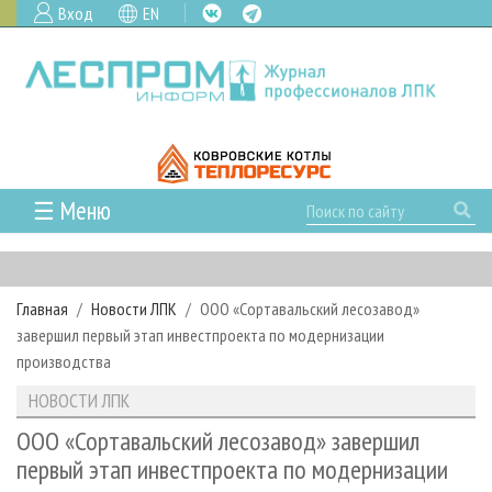
Вход
EN
☰ Меню
ГЛАВНАЯ
РУБРИКИ И ТЕМЫ
Главная
Новости ЛПК
ООО «Сортавальский лесозавод»
РУБРИКИ ЖУРНАЛА
НОВОСТИ
завершил первый этап инвестпроекта по модернизации
ЛЕСНОЕ ХОЗЯЙСТВО
КАЛЕНДАРЬ СОБЫТИЙ
производства
ПРОЕКТЫ ЛПИ
ЛЕСОЗАГОТОВКА
НОВОСТИ ЛПК
АНАЛИТИКА
НОВОСТИ ЛПК
АРХИВ
ЛЕСОПИЛЕНИЕ
НОВОСТИ ЖУРНАЛА
ПРЕДПРИЯТИЯ ЛПК
АРХИВ ЖУРНАЛОВ
ООО «Сортавальский лесозавод» завершил
О ЖУРНАЛЕ
первый этап инвестпроекта по модернизации
ДЕРЕВООБРАБОТКА
НОВОСТИ КОМПАНИЙ
ЛЕСНЫЕ РЕГИОНЫ РОССИИ
СТАТЬИ
ПОДПИСКА
РЕКЛАМОДАТЕЛЯМ