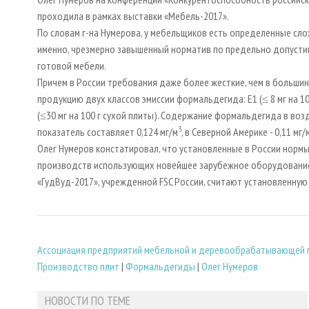
проходила в рамках выставки «Мебель-2017».
По словам г-на Нумерова, у мебельщиков есть определенные сл
именно, чрезмерно завышенный норматив по предельно допусти
готовой мебели.
Причем в России требования даже более жесткие, чем в большин
продукцию двух классов эмиссии формальдегида: Е1 (≤ 8 мг на 1
(≤30 мг на 100 г сухой плиты). Содержание формальдегида в возд
3
показатель составляет 0,124 мг/м
, в Северной Америке - 0,11 мг/
Олег Нумеров констатировал, что установленные в России норм
производств использующих новейшее зарубежное оборудование,
«ГудВуд-2017», учрежденной FSC России, считают установленную
Ассоциация предприятий мебельной и деревообрабатывающей 
Производство плит
|
Формальдегиды
|
Олег Нумеров
НОВОСТИ ПО ТЕМЕ