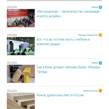
23.03.2026
Развитие
«Ультрадекор» – производство связующих
и центр дизайна
23.03.2026
Мебельное производство
Всё, что вы хотели знать о мебели и
комплектующих
28.11.2025
Развитие
Как в Коми делают клееную балку. «Фанера
Трейд»
28.11.2025
Производство плит
Рынок древесных плит в России