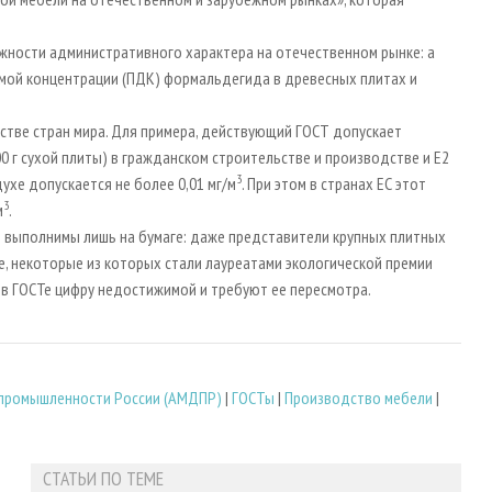
ожности административного характера на отечественном рынке: а
мой концентрации (ПДК) формальдегида в древесных плитах и
стве стран мира. Для примера, действующий ГОСТ допускает
00 г сухой плиты) в гражданском строительстве и производстве и Е2
3
ухе допускается не более 0,01 мг/м
. При этом в странах ЕС этот
3
м
.
ы выполнимы лишь на бумаге: даже представители крупных плитных
 некоторые из которых стали лауреатами экологической премии
 в ГОСТе цифру недостижимой и требуют ее пересмотра.
промышленности России (АМДПР)
|
ГОСТы
|
Производство мебели
|
СТАТЬИ ПО ТЕМЕ