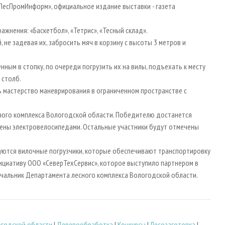
«ЛесПромИнформ», официальное издание выставки - газета
жнения: «Баскетбол», «Тетрис», «Тесный склад».
не задевая их, забросить мяч в корзину с высоты 3 метров и
нным в стопку, по очереди погрузить их на вилы, подъехать к месту
 столб.
 мастерство маневрирования в ограниченном пространстве с
сного комплекса Вологодской области. Победителю достанется
дены электровелосипедами. Остальные участники будут отмечены
уются вилочные погрузчики, которые обеспечивают транспортировку
ициативу ООО «СеверТехСервис», которое выступило партнером в
ачальник Департамента лесного комплекса Вологодской области.
огодской области
|
Деревообработка
|
Конкурсы
|
Лесозаготовка
|