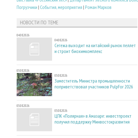
Погрузчики
|
События, мероприятия
|
Роман Марков
НОВОСТИ ПО ТЕМЕ
04.08.2026
04.08.2026
Сегежа выходит на китайский рынок пеллет
и строит биохимкомплекс
03.08.2026
03.08.2026
Заместитель Министра промышленности
поприветствовал участников PulpFor 2026
03.08.2026
03.08.2026
ЦПК «Полярная» в Амазаре: инвестпроект
получил поддержку Минвостокразвития