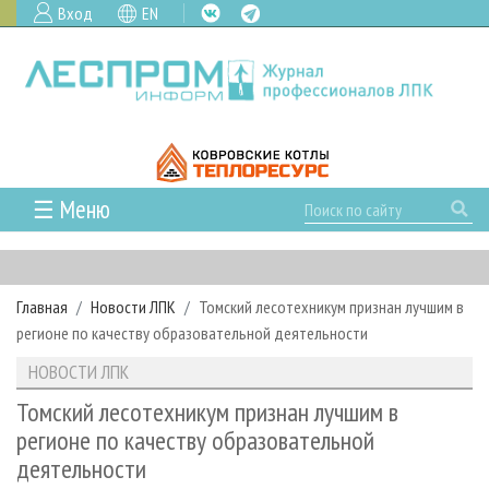
Вход
EN
☰ Меню
ГЛАВНАЯ
РУБРИКИ И ТЕМЫ
Главная
Новости ЛПК
Томский лесотехникум признан лучшим в
РУБРИКИ ЖУРНАЛА
НОВОСТИ
регионе по качеству образовательной деятельности
ЛЕСНОЕ ХОЗЯЙСТВО
КАЛЕНДАРЬ СОБЫТИЙ
ПРОЕКТЫ ЛПИ
НОВОСТИ ЛПК
ЛЕСОЗАГОТОВКА
НОВОСТИ ЛПК
АНАЛИТИКА
АРХИВ
Томский лесотехникум признан лучшим в
ЛЕСОПИЛЕНИЕ
НОВОСТИ ЖУРНАЛА
ПРЕДПРИЯТИЯ ЛПК
АРХИВ ЖУРНАЛОВ
регионе по качеству образовательной
О ЖУРНАЛЕ
деятельности
ДЕРЕВООБРАБОТКА
НОВОСТИ КОМПАНИЙ
ЛЕСНЫЕ РЕГИОНЫ РОССИИ
СТАТЬИ
ПОДПИСКА
РЕКЛАМОДАТЕЛЯМ