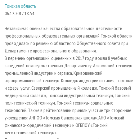
СУШКА ДРЕВЕСИНЫ
ПЕРСОНЫ
КОНТАКТЫ
РЕКЛАМА
Томская область
06.12.2017 18:54
ПРОИЗВОДСТВО ДРЕВЕСНЫХ ПЛИТ
МОБИЛЬНЫЕ ВЫСТАВКИ
РЕКЛАМА НА САЙТЕ
ДЕРЕВЯННОЕ ДОМОСТРОЕНИЕ
ОФИЦИАЛЬНЫЕ ДЕЛЕГАЦИИ
Независимая оценка качества образовательной деятельности
ПРОИЗВОДСТВО МЕБЕЛИ
ПРИОРИТЕТНЫЕ ИНВЕСТПРОЕКТЫ
профессиональных образовательных организаций Томской области
проводилась по решению областного Общественного совета при
БИОЭНЕРГЕТИКА
RUSSIAN FORESTRY REVIEW
Департаменте профессионального образования.
ЦБП
ГАЗЕТА ЛЕСПРОМФОРУМ
В перечень организаций, оцененных в 2017 году, вошли 8 учебных
заведений, подведомственных Департаменту: Асиновский техникум
ИНСТРУМЕНТ И МАТЕРИАЛЫ
БИБЛИОТЕКА СПЕЦИАЛИСТА
промышленной индустрии и сервиса, Кривошеинский
агропромышленный техникум, Колледж индустрии питания, торговли
и сферы услуг, Северский промышленный колледж, Томский базовый
медицинский колледж, Томский индустриальный техникум, Томский
политехнический техникум, Томский техникум социальных
технологий. Также в рейтинговании приняли участие три сторонние
учреждения: АНПОО «Томская банковская школа», АНО «Томский
финансово-юридический техникум» и ОГБПОУ «Томский
лесотехнический техникум».