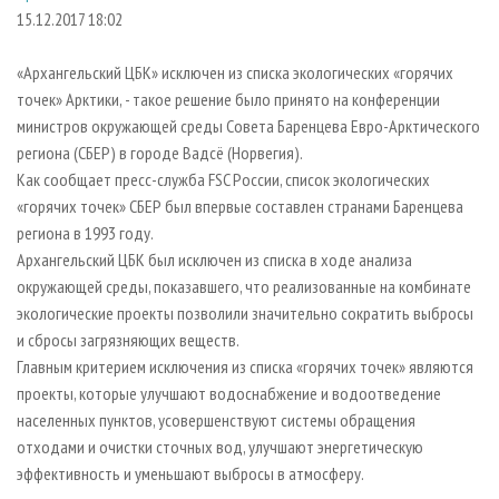
СУШКА ДРЕВЕСИНЫ
ПЕРСОНЫ
КОНТАКТЫ
РЕКЛАМА
15.12.2017 18:02
ПРОИЗВОДСТВО ДРЕВЕСНЫХ ПЛИТ
МОБИЛЬНЫЕ ВЫСТАВКИ
РЕКЛАМА НА САЙТЕ
«Архангельский ЦБК» исключен из списка экологических «горячих
ДЕРЕВЯННОЕ ДОМОСТРОЕНИЕ
ОФИЦИАЛЬНЫЕ ДЕЛЕГАЦИИ
точек» Арктики, - такое решение было принято на конференции
ПРОИЗВОДСТВО МЕБЕЛИ
министров окружающей среды Совета Баренцева Евро-Арктического
ПРИОРИТЕТНЫЕ ИНВЕСТПРОЕКТЫ
региона (СБЕР) в городе Вадсё (Норвегия).
БИОЭНЕРГЕТИКА
RUSSIAN FORESTRY REVIEW
Как сообщает пресс-служба FSC России, список экологических
ЦБП
ГАЗЕТА ЛЕСПРОМФОРУМ
«горячих точек» СБЕР был впервые составлен странами Баренцева
региона в 1993 году.
ИНСТРУМЕНТ И МАТЕРИАЛЫ
БИБЛИОТЕКА СПЕЦИАЛИСТА
Архангельский ЦБК был исключен из списка в ходе анализа
окружающей среды, показавшего, что реализованные на комбинате
экологические проекты позволили значительно сократить выбросы
и сбросы загрязняющих веществ.
Главным критерием исключения из списка «горячих точек» являются
проекты, которые улучшают водоснабжение и водоотведение
населенных пунктов, усовершенствуют системы обращения
отходами и очистки сточных вод, улучшают энергетическую
эффективность и уменьшают выбросы в атмосферу.