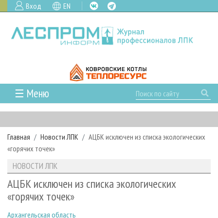
Вход
EN
☰ Меню
ГЛАВНАЯ
РУБРИКИ И ТЕМЫ
Главная
Новости ЛПК
АЦБК исключен из списка экологических
РУБРИКИ ЖУРНАЛА
НОВОСТИ
«горячих точек»
ЛЕСНОЕ ХОЗЯЙСТВО
КАЛЕНДАРЬ СОБЫТИЙ
ПРОЕКТЫ ЛПИ
НОВОСТИ ЛПК
ЛЕСОЗАГОТОВКА
НОВОСТИ ЛПК
АНАЛИТИКА
АРХИВ
АЦБК исключен из списка экологических
ЛЕСОПИЛЕНИЕ
НОВОСТИ ЖУРНАЛА
ПРЕДПРИЯТИЯ ЛПК
АРХИВ ЖУРНАЛОВ
«горячих точек»
О ЖУРНАЛЕ
ДЕРЕВООБРАБОТКА
НОВОСТИ КОМПАНИЙ
ЛЕСНЫЕ РЕГИОНЫ РОССИИ
СТАТЬИ
ПОДПИСКА
РЕКЛАМОДАТЕЛЯМ
Архангельская область