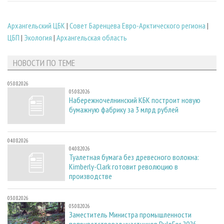
Архангельский ЦБК
|
Совет Баренцева Евро-Арктического региона
|
ЦБП
|
Экология
|
Архангельская область
НОВОСТИ ПО ТЕМЕ
05.08.2026
05.08.2026
Набережночелнинский КБК построит новую
бумажную фабрику за 3 млрд рублей
04.08.2026
04.08.2026
Туалетная бумага без древесного волокна:
Kimberly-Clark готовит революцию в
производстве
03.08.2026
03.08.2026
Заместитель Министра промышленности
поприветствовал участников PulpFor 2026