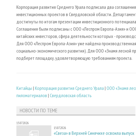
Корпорация развития Среднего Урала подписала два соглашения
инвестиционных проектов в Свердловской области. Департамен
достигнуты по итогам презентации инвестиционного потенциала
Соглашения были подписаны с ООО «Леспром Европа-Азия» и ОО
китайских инвесторов, сфера деятельности которых - производ
Для ООО «Леспром Европа-Азия» уже найдена производственна
социально-экономического развития). Для ООО «Знамя лесной п
подберет площадку, удовлетворяющую требованиям проекта.
Китайцы
|
Корпорация развития Среднего Урала
|
ООО «Знамя ле
пиломатериалов
|
Свердловская область
НОВОСТИ ПО ТЕМЕ
15.07.2026
15.07.2026
«Свеза» в Верхней Синячихе освоила выпуск