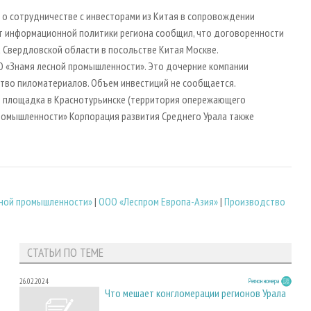
 о сотрудничестве с инвесторами из Китая в сопровождении
т информационной политики региона сообщил, что договоренности
 Свердловской области в посольстве Китая Москве.
О «Знамя лесной промышленности». Это дочерние компании
ство пиломатериалов. Объем инвестиций не сообщается.
я площадка в Краснотурьинске (территория опережающего
ромышленности» Корпорация развития Среднего Урала также
сной промышленности»
|
ООО «Леспром Европа-Азия»
|
Производство
СТАТЬИ ПО ТЕМЕ
26.02.2024
Регион номера
Что мешает конгломерации регионов Урала