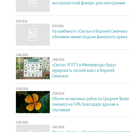
высокоплотной фанеры для электроники
07.07.2026
07.07.2026
На комбинате «Свезы» в Верхней Синячихе
обновили линию подачи фанерного кряжа
24.06.2026
24.06.2026
«Свеза», УГЛТУ и Минприроды будут
курировать лесной класс в Верхней
Синячихе
15.06.2026
15.06.2026
Объём незаконных рубок на Среднем Урале
снизился на 34% благодаря дронам и
спутникам
14.05.2026
14.05.2026
Проект «Свезы» в Верхней Синячихе попал в