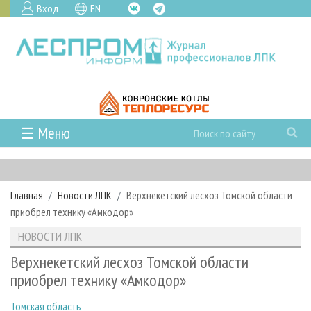
Вход
EN
☰ Меню
ГЛАВНАЯ
РУБРИКИ И ТЕМЫ
Главная
Новости ЛПК
Верхнекетский лесхоз Томской области
РУБРИКИ ЖУРНАЛА
НОВОСТИ
приобрел технику «Амкодор»
ЛЕСНОЕ ХОЗЯЙСТВО
КАЛЕНДАРЬ СОБЫТИЙ
ПРОЕКТЫ ЛПИ
НОВОСТИ ЛПК
ЛЕСОЗАГОТОВКА
НОВОСТИ ЛПК
АНАЛИТИКА
АРХИВ
Верхнекетский лесхоз Томской области
ЛЕСОПИЛЕНИЕ
НОВОСТИ ЖУРНАЛА
ПРЕДПРИЯТИЯ ЛПК
АРХИВ ЖУРНАЛОВ
приобрел технику «Амкодор»
О ЖУРНАЛЕ
ДЕРЕВООБРАБОТКА
НОВОСТИ КОМПАНИЙ
ЛЕСНЫЕ РЕГИОНЫ РОССИИ
СТАТЬИ
ПОДПИСКА
РЕКЛАМОДАТЕЛЯМ
Томская область