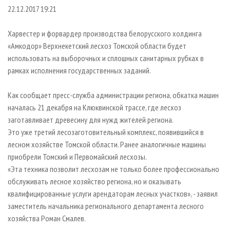
СУШКА ДРЕВЕСИНЫ
ПЕРСОНЫ
КОНТАКТЫ
РЕКЛАМА
22.12.2017 19:21
ПРОИЗВОДСТВО ДРЕВЕСНЫХ ПЛИТ
МОБИЛЬНЫЕ ВЫСТАВКИ
РЕКЛАМА НА САЙТЕ
Харвестер и форвардер производства белорусского холдинга
ДЕРЕВЯННОЕ ДОМОСТРОЕНИЕ
ОФИЦИАЛЬНЫЕ ДЕЛЕГАЦИИ
«Амкодор» Верхнекетский лесхоз Томской области будет
ПРОИЗВОДСТВО МЕБЕЛИ
использовать на выборочных и сплошных санитарных рубках в
ПРИОРИТЕТНЫЕ ИНВЕСТПРОЕКТЫ
рамках исполнения государственных заданий.
БИОЭНЕРГЕТИКА
RUSSIAN FORESTRY REVIEW
ЦБП
ГАЗЕТА ЛЕСПРОМФОРУМ
Как сообщает пресс-служба администрации региона, обкатка машин
началась 21 декабря на Клюквинской трассе, где лесхоз
ИНСТРУМЕНТ И МАТЕРИАЛЫ
БИБЛИОТЕКА СПЕЦИАЛИСТА
заготавливает древесину для нужд жителей региона.
Это уже третий лесозаготовительный комплекс, появившийся в
лесном хозяйстве Томской области. Ранее аналогичные машины
приобрели Томский и Первомайский лесхозы.
«Эта техника позволит лесхозам не только более профессионально
обслуживать лесное хозяйство региона, но и оказывать
квалифицированные услуги арендаторам лесных участков», - заявил
заместитель начальника регионального департамента лесного
хозяйства Роман Смалев.