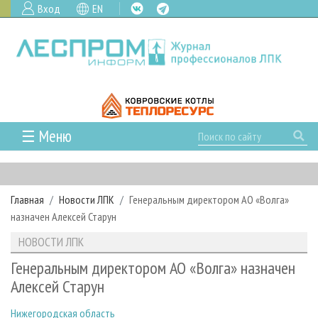
Вход
EN
☰ Меню
ГЛАВНАЯ
РУБРИКИ И ТЕМЫ
Главная
Новости ЛПК
Генеральным директором АО «Волга»
РУБРИКИ ЖУРНАЛА
НОВОСТИ
назначен Алексей Старун
ЛЕСНОЕ ХОЗЯЙСТВО
КАЛЕНДАРЬ СОБЫТИЙ
ПРОЕКТЫ ЛПИ
НОВОСТИ ЛПК
ЛЕСОЗАГОТОВКА
НОВОСТИ ЛПК
АНАЛИТИКА
АРХИВ
Генеральным директором АО «Волга» назначен
ЛЕСОПИЛЕНИЕ
НОВОСТИ ЖУРНАЛА
ПРЕДПРИЯТИЯ ЛПК
АРХИВ ЖУРНАЛОВ
Алексей Старун
О ЖУРНАЛЕ
ДЕРЕВООБРАБОТКА
НОВОСТИ КОМПАНИЙ
ЛЕСНЫЕ РЕГИОНЫ РОССИИ
СТАТЬИ
ПОДПИСКА
РЕКЛАМОДАТЕЛЯМ
Нижегородская область