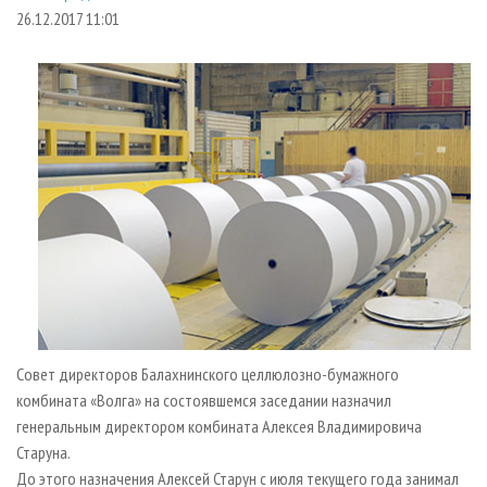
СУШКА ДРЕВЕСИНЫ
ПЕРСОНЫ
КОНТАКТЫ
РЕКЛАМА
26.12.2017 11:01
ПРОИЗВОДСТВО ДРЕВЕСНЫХ ПЛИТ
МОБИЛЬНЫЕ ВЫСТАВКИ
РЕКЛАМА НА САЙТЕ
ДЕРЕВЯННОЕ ДОМОСТРОЕНИЕ
ОФИЦИАЛЬНЫЕ ДЕЛЕГАЦИИ
ПРОИЗВОДСТВО МЕБЕЛИ
ПРИОРИТЕТНЫЕ ИНВЕСТПРОЕКТЫ
БИОЭНЕРГЕТИКА
RUSSIAN FORESTRY REVIEW
ЦБП
ГАЗЕТА ЛЕСПРОМФОРУМ
ИНСТРУМЕНТ И МАТЕРИАЛЫ
БИБЛИОТЕКА СПЕЦИАЛИСТА
Совет директоров Балахнинского целлюлозно-бумажного
комбината «Волга» на состоявшемся заседании назначил
генеральным директором комбината Алексея Владимировича
Старуна.
До этого назначения Алексей Старун с июля текущего года занимал