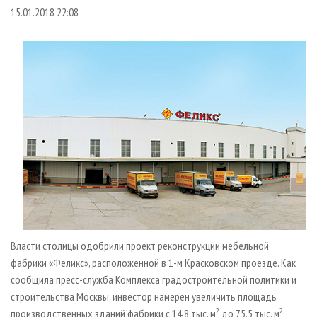
СУШКА ДРЕВЕСИНЫ
ПЕРСОНЫ
КОНТАКТЫ
РЕКЛАМА
15.01.2018 22:08
ПРОИЗВОДСТВО ДРЕВЕСНЫХ ПЛИТ
МОБИЛЬНЫЕ ВЫСТАВКИ
РЕКЛАМА НА САЙТЕ
ДЕРЕВЯННОЕ ДОМОСТРОЕНИЕ
ОФИЦИАЛЬНЫЕ ДЕЛЕГАЦИИ
ПРОИЗВОДСТВО МЕБЕЛИ
ПРИОРИТЕТНЫЕ ИНВЕСТПРОЕКТЫ
БИОЭНЕРГЕТИКА
RUSSIAN FORESTRY REVIEW
ЦБП
ГАЗЕТА ЛЕСПРОМФОРУМ
ИНСТРУМЕНТ И МАТЕРИАЛЫ
БИБЛИОТЕКА СПЕЦИАЛИСТА
Власти столицы одобрили проект реконструкции мебельной
фабрики «Феликс», расположенной в 1-м Красковском проезде. Как
сообщила пресс-служба Комплекса градостроительной политики и
строительства Москвы, инвестор намерен увеличить площадь
2
2
производственных зданий фабрики с 14,8 тыс. м
до 75,5 тыс. м
.