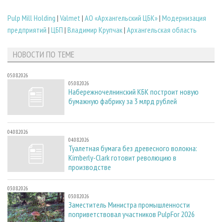
Pulp Mill Holding
|
Valmet
|
АО «Архангельский ЦБК»
|
Модернизация
предприятий
|
ЦБП
|
Владимир Крупчак
|
Архангельская область
НОВОСТИ ПО ТЕМЕ
05.08.2026
05.08.2026
Набережночелнинский КБК построит новую
бумажную фабрику за 3 млрд рублей
04.08.2026
04.08.2026
Туалетная бумага без древесного волокна:
Kimberly-Clark готовит революцию в
производстве
03.08.2026
03.08.2026
Заместитель Министра промышленности
поприветствовал участников PulpFor 2026