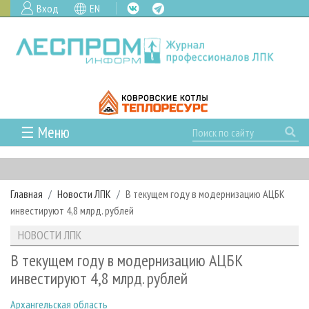
Вход
EN
☰ Меню
ГЛАВНАЯ
РУБРИКИ И ТЕМЫ
Главная
Новости ЛПК
В текущем году в модернизацию АЦБК
РУБРИКИ ЖУРНАЛА
НОВОСТИ
инвестируют 4,8 млрд. рублей
ЛЕСНОЕ ХОЗЯЙСТВО
КАЛЕНДАРЬ СОБЫТИЙ
ПРОЕКТЫ ЛПИ
НОВОСТИ ЛПК
ЛЕСОЗАГОТОВКА
НОВОСТИ ЛПК
АНАЛИТИКА
АРХИВ
В текущем году в модернизацию АЦБК
ЛЕСОПИЛЕНИЕ
НОВОСТИ ЖУРНАЛА
ПРЕДПРИЯТИЯ ЛПК
АРХИВ ЖУРНАЛОВ
инвестируют 4,8 млрд. рублей
О ЖУРНАЛЕ
ДЕРЕВООБРАБОТКА
НОВОСТИ КОМПАНИЙ
ЛЕСНЫЕ РЕГИОНЫ РОССИИ
СТАТЬИ
ПОДПИСКА
РЕКЛАМОДАТЕЛЯМ
Архангельская область