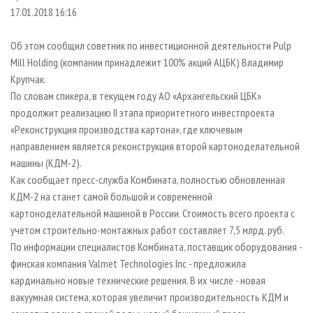
СУШКА ДРЕВЕСИНЫ
ПЕРСОНЫ
КОНТАКТЫ
РЕКЛАМА
17.01.2018 16:16
ПРОИЗВОДСТВО ДРЕВЕСНЫХ ПЛИТ
МОБИЛЬНЫЕ ВЫСТАВКИ
РЕКЛАМА НА САЙТЕ
Об этом сообщил советник по инвестиционной деятельности Pulp
ДЕРЕВЯННОЕ ДОМОСТРОЕНИЕ
ОФИЦИАЛЬНЫЕ ДЕЛЕГАЦИИ
Mill Holding (компании принадлежит 100% акций АЦБК) Владимир
ПРОИЗВОДСТВО МЕБЕЛИ
Крупчак.
ПРИОРИТЕТНЫЕ ИНВЕСТПРОЕКТЫ
По словам спикера, в текущем году АО «Архангельский ЦБК»
БИОЭНЕРГЕТИКА
RUSSIAN FORESTRY REVIEW
продолжит реализацию II этапа приоритетного инвестпроекта
ЦБП
ГАЗЕТА ЛЕСПРОМФОРУМ
«Реконструкция производства картона», где ключевым
направлением является реконструкция второй картоноделательной
ИНСТРУМЕНТ И МАТЕРИАЛЫ
БИБЛИОТЕКА СПЕЦИАЛИСТА
машины (КДМ-2).
Как сообщает пресс-служба Комбината, полностью обновленная
КДМ-2 на станет самой большой и современной
картоноделательной машиной в России. Стоимость всего проекта с
учетом строительно-монтажных работ составляет 7,5 млрд. руб.
По информации специалистов Комбината, поставщик оборудования -
финская компания Valmet Technologies Inc - предложила
кардинально новые технические решения. В их числе - новая
вакуумная система, которая увеличит производительность КДМ и