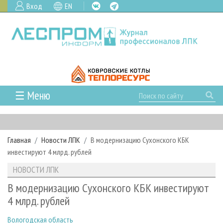
Вход
EN
☰ Меню
ГЛАВНАЯ
РУБРИКИ И ТЕМЫ
Главная
Новости ЛПК
В модернизацию Сухонского КБК
РУБРИКИ ЖУРНАЛА
НОВОСТИ
инвестируют 4 млрд. рублей
ЛЕСНОЕ ХОЗЯЙСТВО
КАЛЕНДАРЬ СОБЫТИЙ
ПРОЕКТЫ ЛПИ
НОВОСТИ ЛПК
ЛЕСОЗАГОТОВКА
НОВОСТИ ЛПК
АНАЛИТИКА
АРХИВ
В модернизацию Сухонского КБК инвестируют
ЛЕСОПИЛЕНИЕ
НОВОСТИ ЖУРНАЛА
ПРЕДПРИЯТИЯ ЛПК
АРХИВ ЖУРНАЛОВ
4 млрд. рублей
О ЖУРНАЛЕ
ДЕРЕВООБРАБОТКА
НОВОСТИ КОМПАНИЙ
ЛЕСНЫЕ РЕГИОНЫ РОССИИ
СТАТЬИ
ПОДПИСКА
РЕКЛАМОДАТЕЛЯМ
Вологодская область