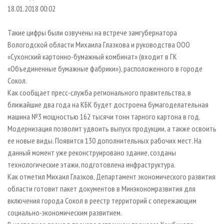
СУШКА ДРЕВЕСИНЫ
ПЕРСОНЫ
КОНТАКТЫ
РЕКЛАМА
18.01.2018 00:02
ПРОИЗВОДСТВО ДРЕВЕСНЫХ ПЛИТ
МОБИЛЬНЫЕ ВЫСТАВКИ
РЕКЛАМА НА САЙТЕ
Такие цифры были озвучены на встрече замгубернатора
ДЕРЕВЯННОЕ ДОМОСТРОЕНИЕ
ОФИЦИАЛЬНЫЕ ДЕЛЕГАЦИИ
Вологодской области Михаила Глазкова и руководства ООО
ПРОИЗВОДСТВО МЕБЕЛИ
«Сухонский картонно-бумажный комбинат» (входит в ГК
ПРИОРИТЕТНЫЕ ИНВЕСТПРОЕКТЫ
«Объединенные бумажные фабрики»), расположенного в городе
БИОЭНЕРГЕТИКА
RUSSIAN FORESTRY REVIEW
Сокол.
ЦБП
ГАЗЕТА ЛЕСПРОМФОРУМ
Как сообщает пресс-служба регионального правительства, в
ближайшие два года на КБК будет достроена бумагоделательная
ИНСТРУМЕНТ И МАТЕРИАЛЫ
БИБЛИОТЕКА СПЕЦИАЛИСТА
машина №3 мощностью 162 тысячи тонн тарного картона в год.
Модернизация позволит удвоить выпуск продукции, а также освоить
ее новые виды. Появится 130 дополнительных рабочих мест. На
данный момент уже реконструировано здание, созданы
технологические этажи, подготовлена инфраструктура.
Как отметил Михаил Глазков, Департамент экономического развития
области готовит пакет документов в Минэкономразвития для
включения города Сокол в реестр территорий с опережающим
социально-экономическим развитием.