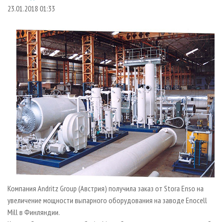
СУШКА ДРЕВЕСИНЫ
ПЕРСОНЫ
КОНТАКТЫ
РЕКЛАМА
23.01.2018 01:33
ПРОИЗВОДСТВО ДРЕВЕСНЫХ ПЛИТ
МОБИЛЬНЫЕ ВЫСТАВКИ
РЕКЛАМА НА САЙТЕ
ДЕРЕВЯННОЕ ДОМОСТРОЕНИЕ
ОФИЦИАЛЬНЫЕ ДЕЛЕГАЦИИ
ПРОИЗВОДСТВО МЕБЕЛИ
ПРИОРИТЕТНЫЕ ИНВЕСТПРОЕКТЫ
БИОЭНЕРГЕТИКА
RUSSIAN FORESTRY REVIEW
ЦБП
ГАЗЕТА ЛЕСПРОМФОРУМ
ИНСТРУМЕНТ И МАТЕРИАЛЫ
БИБЛИОТЕКА СПЕЦИАЛИСТА
Компания Andritz Group (Австрия) получила заказ от Stora Enso на
увеличение мощности выпарного оборудования на заводе Enocell
Mill в Финляндии.