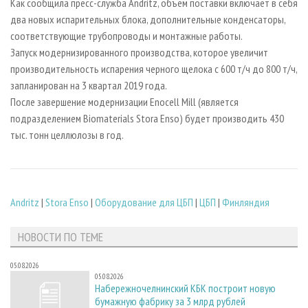
Как сообщила пресс-служба Andritz, объем поставки включает в себя
два новых испарительных блока, дополнительные конденсаторы,
соответствующие трубопроводы и монтажные работы.
Запуск модернизированного производства, которое увеличит
производительность испарения черного щелока с 600 т/ч до 800 т/ч,
запланирован на 3 квартал 2019 года.
После завершение модернизации Enocell Mill (является
подразделением Biomaterials Stora Enso) будет производить 430
тыс. тонн целлюлозы в год.
Andritz
|
Stora Enso
|
Оборудование для ЦБП
|
ЦБП
|
Финляндия
НОВОСТИ ПО ТЕМЕ
05.08.2026
05.08.2026
Набережночелнинский КБК построит новую
бумажную фабрику за 3 млрд рублей