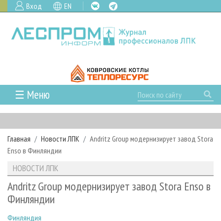
Вход
EN
☰ Меню
ГЛАВНАЯ
РУБРИКИ И ТЕМЫ
Главная
Новости ЛПК
Andritz Group модернизирует завод Stora
РУБРИКИ ЖУРНАЛА
НОВОСТИ
Enso в Финляндии
ЛЕСНОЕ ХОЗЯЙСТВО
КАЛЕНДАРЬ СОБЫТИЙ
ПРОЕКТЫ ЛПИ
НОВОСТИ ЛПК
ЛЕСОЗАГОТОВКА
НОВОСТИ ЛПК
АНАЛИТИКА
АРХИВ
Andritz Group модернизирует завод Stora Enso в
ЛЕСОПИЛЕНИЕ
НОВОСТИ ЖУРНАЛА
ПРЕДПРИЯТИЯ ЛПК
АРХИВ ЖУРНАЛОВ
Финляндии
О ЖУРНАЛЕ
ДЕРЕВООБРАБОТКА
НОВОСТИ КОМПАНИЙ
ЛЕСНЫЕ РЕГИОНЫ РОССИИ
СТАТЬИ
ПОДПИСКА
РЕКЛАМОДАТЕЛЯМ
Финляндия