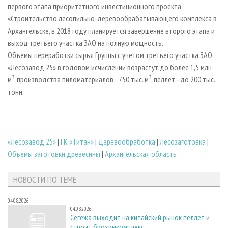
первого этапа приоритетного инвестиционного проекта
«Строительство лесопильно-деревообрабатывающего комплекса в
Архангельске, в 2018 году планируется завершение второго этапа и
выход третьего участка ЗАО на полную мощность.
Объемы переработки сырья Группы с учетом третьего участка ЗАО
«Лесозавод 25» в годовом исчислении возрастут до более 1,5 млн
3
3
м
, производства пиломатериалов - 750 тыс. м
, пеллет - до 200 тыс.
тонн.
«Лесозавод 25»
|
ГК «Титан»
|
Деревообработка
|
Лесозаготовка
|
Объемы заготовки древесины
|
Архангельская область
НОВОСТИ ПО ТЕМЕ
04.08.2026
04.08.2026
Сегежа выходит на китайский рынок пеллет и
строит биохимкомплекс