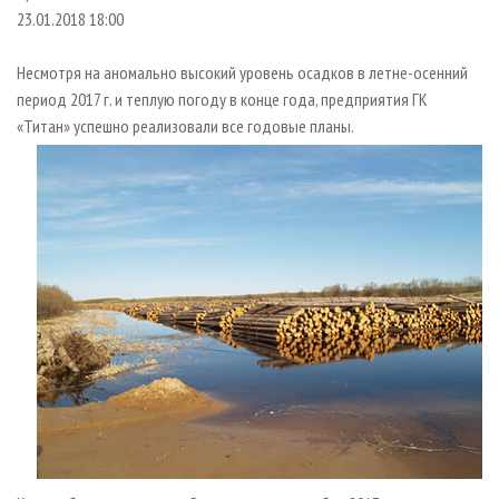
СУШКА ДРЕВЕСИНЫ
ПЕРСОНЫ
КОНТАКТЫ
РЕКЛАМА
23.01.2018 18:00
ПРОИЗВОДСТВО ДРЕВЕСНЫХ ПЛИТ
МОБИЛЬНЫЕ ВЫСТАВКИ
РЕКЛАМА НА САЙТЕ
Несмотря на аномально высокий уровень осадков в летне-осенний
ДЕРЕВЯННОЕ ДОМОСТРОЕНИЕ
ОФИЦИАЛЬНЫЕ ДЕЛЕГАЦИИ
период 2017 г. и теплую погоду в конце года, предприятия ГК
ПРОИЗВОДСТВО МЕБЕЛИ
«Титан» успешно реализовали все годовые планы.
ПРИОРИТЕТНЫЕ ИНВЕСТПРОЕКТЫ
БИОЭНЕРГЕТИКА
RUSSIAN FORESTRY REVIEW
ЦБП
ГАЗЕТА ЛЕСПРОМФОРУМ
ИНСТРУМЕНТ И МАТЕРИАЛЫ
БИБЛИОТЕКА СПЕЦИАЛИСТА