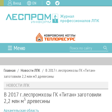
Вход
EN
☰ Меню
ГЛАВНАЯ
РУБРИКИ И ТЕМЫ
Главная
Новости ЛПК
В 2017 г. леспромхозы ГК «Титан»
РУБРИКИ ЖУРНАЛА
НОВОСТИ
заготовили 2,2 млн м3 древесины
ЛЕСНОЕ ХОЗЯЙСТВО
КАЛЕНДАРЬ СОБЫТИЙ
ПРОЕКТЫ ЛПИ
НОВОСТИ ЛПК
ЛЕСОЗАГОТОВКА
НОВОСТИ ЛПК
АНАЛИТИКА
АРХИВ
В 2017 г. леспромхозы ГК «Титан» заготовили
ЛЕСОПИЛЕНИЕ
НОВОСТИ ЖУРНАЛА
ПРЕДПРИЯТИЯ ЛПК
3
АРХИВ ЖУРНАЛОВ
2,2 млн м
древесины
О ЖУРНАЛЕ
ДЕРЕВООБРАБОТКА
НОВОСТИ КОМПАНИЙ
ЛЕСНЫЕ РЕГИОНЫ РОССИИ
СТАТЬИ
ПОДПИСКА
РЕКЛАМОДАТЕЛЯМ
Архангельская область