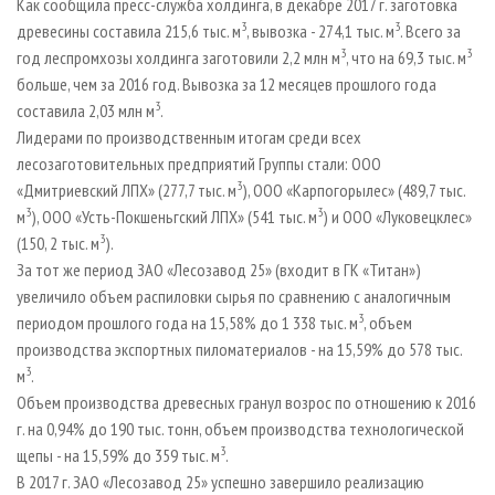
Как сообщила пресс-служба холдинга, в декабре 2017 г. заготовка
3
3
древесины составила 215,6 тыс. м
, вывозка - 274,1 тыс. м
. Всего за
3
3
год леспромхозы холдинга заготовили 2,2 млн м
, что на 69,3 тыс. м
больше, чем за 2016 год. Вывозка за 12 месяцев прошлого года
3
составила 2,03 млн м
.
Лидерами по производственным итогам среди всех
лесозаготовительных предприятий Группы стали: ООО
3
«Дмитриевский ЛПХ» (277,7 тыс. м
), ООО «Карпогорылес» (489,7 тыс.
3
3
м
), ООО «Усть-Покшеньгский ЛПХ» (541 тыс. м
) и ООО «Луковецклес»
3
(150, 2 тыс. м
).
За тот же период ЗАО «Лесозавод 25» (входит в ГК «Титан»)
увеличило объем распиловки сырья по сравнению с аналогичным
3
периодом прошлого года на 15,58% до 1 338 тыс. м
, объем
производства экспортных пиломатериалов - на 15,59% до 578 тыс.
3
м
.
Объем производства древесных гранул возрос по отношению к 2016
г. на 0,94% до 190 тыс. тонн, объем производства технологической
3
щепы - на 15,59% до 359 тыс. м
.
В 2017 г. ЗАО «Лесозавод 25» успешно завершило реализацию