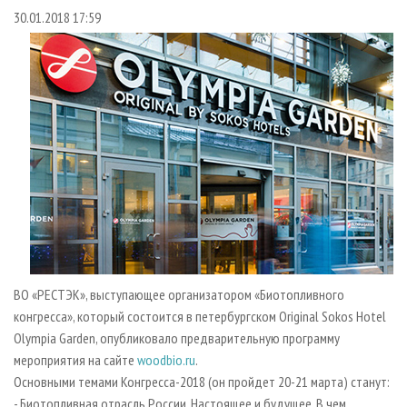
СУШКА ДРЕВЕСИНЫ
ПЕРСОНЫ
КОНТАКТЫ
РЕКЛАМА
30.01.2018 17:59
ПРОИЗВОДСТВО ДРЕВЕСНЫХ ПЛИТ
МОБИЛЬНЫЕ ВЫСТАВКИ
РЕКЛАМА НА САЙТЕ
ДЕРЕВЯННОЕ ДОМОСТРОЕНИЕ
ОФИЦИАЛЬНЫЕ ДЕЛЕГАЦИИ
ПРОИЗВОДСТВО МЕБЕЛИ
ПРИОРИТЕТНЫЕ ИНВЕСТПРОЕКТЫ
БИОЭНЕРГЕТИКА
RUSSIAN FORESTRY REVIEW
ЦБП
ГАЗЕТА ЛЕСПРОМФОРУМ
ИНСТРУМЕНТ И МАТЕРИАЛЫ
БИБЛИОТЕКА СПЕЦИАЛИСТА
ВО «РЕСТЭК», выступающее организатором «Биотопливного
конгресса», который состоится в петербургском Original Sokos Hotel
Olympia Garden, опубликовало предварительную программу
мероприятия на сайте
woodbio.ru
.
Основными темами Конгресса-2018 (он пройдет 20-21 марта) станут:
- Биотопливная отрасль России. Настоящее и будущее. В чем