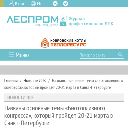
Вход
EN
☰ Меню
ГЛАВНАЯ
РУБРИКИ И ТЕМЫ
Главная
Новости ЛПК
Названы основные темы «Биотопливного
РУБРИКИ ЖУРНАЛА
НОВОСТИ
конгресса», который пройдет 20-21 марта в Санкт-Петербурге
ЛЕСНОЕ ХОЗЯЙСТВО
КАЛЕНДАРЬ СОБЫТИЙ
ПРОЕКТЫ ЛПИ
НОВОСТИ ЛПК
ЛЕСОЗАГОТОВКА
НОВОСТИ ЛПК
АНАЛИТИКА
АРХИВ
Названы основные темы «Биотопливного
ЛЕСОПИЛЕНИЕ
НОВОСТИ ЖУРНАЛА
ПРЕДПРИЯТИЯ ЛПК
АРХИВ ЖУРНАЛОВ
конгресса», который пройдет 20-21 марта в
О ЖУРНАЛЕ
Санкт-Петербурге
ДЕРЕВООБРАБОТКА
НОВОСТИ КОМПАНИЙ
ЛЕСНЫЕ РЕГИОНЫ РОССИИ
СТАТЬИ
ПОДПИСКА
РЕКЛАМОДАТЕЛЯМ