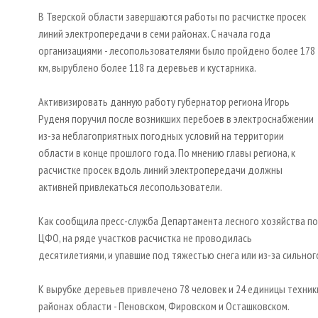
В Тверской области завершаются работы по расчистке просек
линий электропередачи в семи районах. С начала года
организациями - лесопользователями было пройдено более 178
км, вырублено более 118 га деревьев и кустарника.
Активизировать данную работу губернатор региона Игорь
Руденя поручил после возникших перебоев в электроснабжении
из-за неблагоприятных погодных условий на территории
области в конце прошлого года. По мнению главы региона, к
расчистке просек вдоль линий электропередачи должны
активней привлекаться лесопользователи.
Как сообщила пресс-служба Департамента лесного хозяйства по
ЦФО, на ряде участков расчистка не проводилась
десятилетиями, и упавшие под тяжестью снега или из-за сильно
К вырубке деревьев привлечено 78 человек и 24 единицы техник
районах области - Пеновском, Фировском и Осташковском.