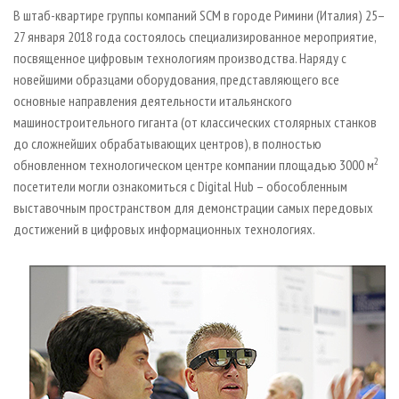
СУШКА ДРЕВЕСИНЫ
ПЕРСОНЫ
КОНТАКТЫ
РЕКЛАМА
В штаб-квартире группы компаний SCM в городе Римини (Италия) 25–
27 января 2018 года состоялось специализированное мероприятие,
ПРОИЗВОДСТВО ДРЕВЕСНЫХ ПЛИТ
МОБИЛЬНЫЕ ВЫСТАВКИ
РЕКЛАМА НА САЙТЕ
посвященное цифровым технологиям производства. Наряду с
ДЕРЕВЯННОЕ ДОМОСТРОЕНИЕ
ОФИЦИАЛЬНЫЕ ДЕЛЕГАЦИИ
новейшими образцами оборудования, представляющего все
ПРОИЗВОДСТВО МЕБЕЛИ
основные направления деятельности итальянского
ПРИОРИТЕТНЫЕ ИНВЕСТПРОЕКТЫ
машиностроительного гиганта (от классических столярных станков
БИОЭНЕРГЕТИКА
RUSSIAN FORESTRY REVIEW
до сложнейших обрабатывающих центров), в полностью
ЦБП
ГАЗЕТА ЛЕСПРОМФОРУМ
2
обновленном технологическом центре компании площадью 3000 м
посетители могли ознакомиться с Digital Hub – обособленным
ИНСТРУМЕНТ И МАТЕРИАЛЫ
БИБЛИОТЕКА СПЕЦИАЛИСТА
выставочным пространством для демонстрации самых передовых
достижений в цифровых информационных технологиях.