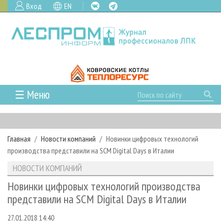
Вход
EN
☰ Меню
ГЛАВНАЯ
РУБРИКИ И ТЕМЫ
Главная
Новости компаний
Новинки цифровых технологий
РУБРИКИ ЖУРНАЛА
НОВОСТИ
производства представили на SCM Digital Days в Италии
ЛЕСНОЕ ХОЗЯЙСТВО
КАЛЕНДАРЬ СОБЫТИЙ
ПРОЕКТЫ ЛПИ
НОВОСТИ КОМПАНИЙ
ЛЕСОЗАГОТОВКА
НОВОСТИ ЛПК
АНАЛИТИКА
АРХИВ
Новинки цифровых технологий производства
ЛЕСОПИЛЕНИЕ
НОВОСТИ ЖУРНАЛА
ПРЕДПРИЯТИЯ ЛПК
АРХИВ ЖУРНАЛОВ
представили на SCM Digital Days в Италии
О ЖУРНАЛЕ
ДЕРЕВООБРАБОТКА
НОВОСТИ КОМПАНИЙ
ЛЕСНЫЕ РЕГИОНЫ РОССИИ
СТАТЬИ
ПОДПИСКА
РЕКЛАМОДАТЕЛЯМ
27.01.2018 14:40