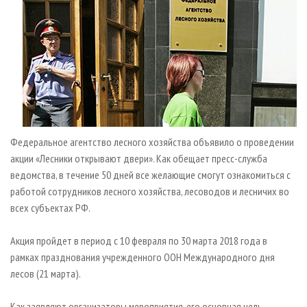
СУШКА ДРЕВЕСИНЫ
ПЕРСОНЫ
КОНТАКТЫ
РЕКЛАМА
ПРОИЗВОДСТВО ДРЕВЕСНЫХ ПЛИТ
МОБИЛЬНЫЕ ВЫСТАВКИ
РЕКЛАМА НА САЙТЕ
ДЕРЕВЯННОЕ ДОМОСТРОЕНИЕ
ОФИЦИАЛЬНЫЕ ДЕЛЕГАЦИИ
ПРОИЗВОДСТВО МЕБЕЛИ
ПРИОРИТЕТНЫЕ ИНВЕСТПРОЕКТЫ
БИОЭНЕРГЕТИКА
RUSSIAN FORESTRY REVIEW
ЦБП
ГАЗЕТА ЛЕСПРОМФОРУМ
Федеральное агентство лесного хозяйства объявило о проведении
ИНСТРУМЕНТ И МАТЕРИАЛЫ
БИБЛИОТЕКА СПЕЦИАЛИСТА
акции «Лесники открывают двери». Как обещает пресс-служба
ведомства, в течение 50 дней все желающие смогут ознакомиться с
работой сотрудников лесного хозяйства, лесоводов и лесничих во
всех субъектах РФ.
Акция пройдет в период с 10 февраля по 30 марта 2018 года в
рамках празднования учрежденного ООН Международного дня
лесов (21 марта).
Как заявляют организаторы мероприятия, его основная цель -