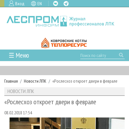
Вход
EN
☰ Меню
ГЛАВНАЯ
РУБРИКИ И ТЕМЫ
Главная
Новости ЛПК
«Рослесхоз откроет двери в феврале
РУБРИКИ ЖУРНАЛА
НОВОСТИ
НОВОСТИ ЛПК
ЛЕСНОЕ ХОЗЯЙСТВО
КАЛЕНДАРЬ СОБЫТИЙ
ПРОЕКТЫ ЛПИ
«Рослесхоз откроет двери в феврале
ЛЕСОЗАГОТОВКА
НОВОСТИ ЛПК
АНАЛИТИКА
АРХИВ
08.02.2018 17:54
ЛЕСОПИЛЕНИЕ
НОВОСТИ ЖУРНАЛА
ПРЕДПРИЯТИЯ ЛПК
АРХИВ ЖУРНАЛОВ
О ЖУРНАЛЕ
ДЕРЕВООБРАБОТКА
НОВОСТИ КОМПАНИЙ
ЛЕСНЫЕ РЕГИОНЫ РОССИИ
СТАТЬИ
ПОДПИСКА
РЕКЛАМОДАТЕЛЯМ