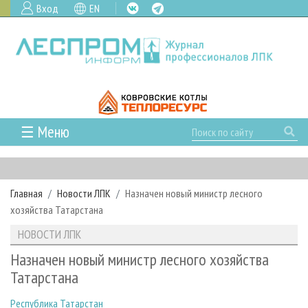
Вход
EN
☰ Меню
ГЛАВНАЯ
РУБРИКИ И ТЕМЫ
Главная
Новости ЛПК
Назначен новый министр лесного
РУБРИКИ ЖУРНАЛА
НОВОСТИ
хозяйства Татарстана
ЛЕСНОЕ ХОЗЯЙСТВО
КАЛЕНДАРЬ СОБЫТИЙ
ПРОЕКТЫ ЛПИ
НОВОСТИ ЛПК
ЛЕСОЗАГОТОВКА
НОВОСТИ ЛПК
АНАЛИТИКА
АРХИВ
Назначен новый министр лесного хозяйства
ЛЕСОПИЛЕНИЕ
НОВОСТИ ЖУРНАЛА
ПРЕДПРИЯТИЯ ЛПК
АРХИВ ЖУРНАЛОВ
Татарстана
О ЖУРНАЛЕ
ДЕРЕВООБРАБОТКА
НОВОСТИ КОМПАНИЙ
ЛЕСНЫЕ РЕГИОНЫ РОССИИ
СТАТЬИ
ПОДПИСКА
РЕКЛАМОДАТЕЛЯМ
Республика Татарстан