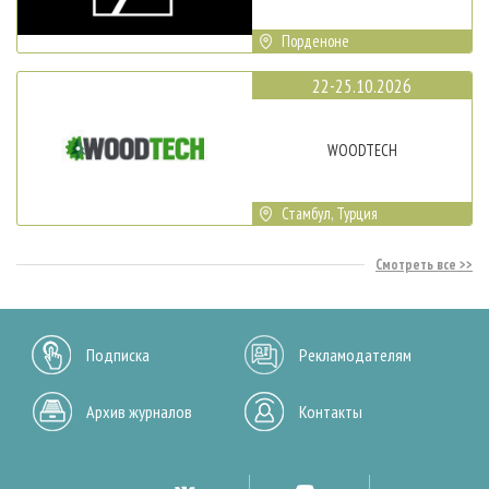
Порденоне
22-25.10.2026
WOODTECH
Стамбул, Турция
Смотреть все
Подписка
Рекламодателям
Архив журналов
Контакты