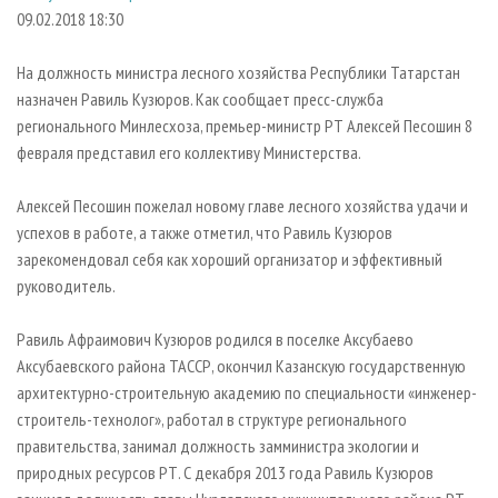
СУШКА ДРЕВЕСИНЫ
ПЕРСОНЫ
КОНТАКТЫ
РЕКЛАМА
09.02.2018 18:30
ПРОИЗВОДСТВО ДРЕВЕСНЫХ ПЛИТ
МОБИЛЬНЫЕ ВЫСТАВКИ
РЕКЛАМА НА САЙТЕ
На должность министра лесного хозяйства Республики Татарстан
ДЕРЕВЯННОЕ ДОМОСТРОЕНИЕ
ОФИЦИАЛЬНЫЕ ДЕЛЕГАЦИИ
назначен Равиль Кузюров. Как сообщает пресс-служба
ПРОИЗВОДСТВО МЕБЕЛИ
регионального Минлесхоза, премьер-министр РТ Алексей Песошин 8
ПРИОРИТЕТНЫЕ ИНВЕСТПРОЕКТЫ
февраля представил его коллективу Министерства.
БИОЭНЕРГЕТИКА
RUSSIAN FORESTRY REVIEW
ЦБП
ГАЗЕТА ЛЕСПРОМФОРУМ
Алексей Песошин пожелал новому главе лесного хозяйства удачи и
успехов в работе, а также отметил, что Равиль Кузюров
ИНСТРУМЕНТ И МАТЕРИАЛЫ
БИБЛИОТЕКА СПЕЦИАЛИСТА
зарекомендовал себя как хороший организатор и эффективный
руководитель.
Равиль Афраимович Кузюров родился в поселке Аксубаево
Аксубаевского района ТАССР, окончил Казанскую государственную
архитектурно-строительную академию по специальности «инженер-
строитель-технолог», работал в структуре регионального
правительства, занимал должность замминистра экологии и
природных ресурсов РТ. С декабря 2013 года Равиль Кузюров